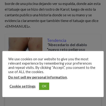
borde de una piscina dejando ver su espalda, donde aún esta
el tatuaje que se hizo del rostro de Karol; luego de esto la
cantante publico una historia donde se ve su mano y se
evidencia claramente que también tiene el tatuaje que dice
«EMMANUEL».
Tendencia
“Abecedario del diablo
“nuevo reto peligroso
We use cookies on our website to give you the most
relevant experience by remembering your preferences
and repeat visits. By clicking “Accept”, you consent to the
use of ALL the cookies.
Do not sell my personal information
.
Cookie settings
OK