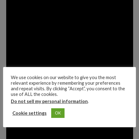
We use cookies on our website to give you the most
relevant experience by remembering your preferences
and repeat visits. By clicking “Accept”, you consent to the
use of ALL the cookies.
Do not sell my personal information
.
Cookie settings
OK