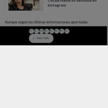
Cecilia Navia se desnuda en
instagram
Aunque según las últimas informaciones aportadas
por TMZ, Spears no está involucrada en dicha serie debido
a que, básicamente, no la han llamado para formar parte.
0