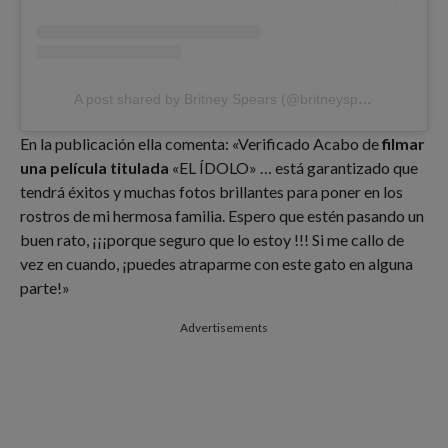
A post shared by Britney Spears (@britneyspears)
En la publicación ella comenta: «Verificado Acabo de
filmar
una película titulada
«EL ÍDOLO» … está garantizado que
tendrá éxitos y muchas fotos brillantes para poner en los
rostros de mi hermosa familia. Espero que estén pasando un
buen rato, ¡¡¡porque seguro que lo estoy !!! Si me callo de
vez en cuando, ¡puedes atraparme con este gato en alguna
parte!»
Advertisements