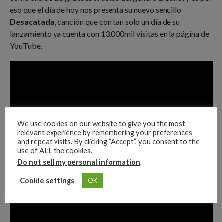
eso que el día de hoy nos presenta su nuevo sencillo
Desacatada
, canción que con tan solo un día de su
lanzamiento ya cuenta con 13.000mil visitas en la página de
YouTube.
We use cookies on our website to give you the most
relevant experience by remembering your preferences
and repeat visits. By clicking “Accept”, you consent to the
use of ALL the cookies.
Do not sell my personal information
.
Cookie settings
OK