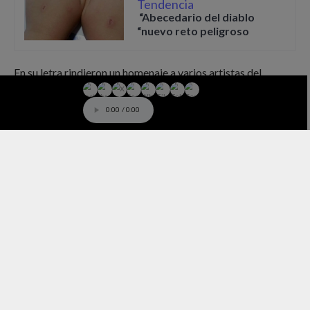
Tendencia
“Abecedario del diablo
“nuevo reto peligroso
En su letra rindieron un homenaje a varios artistas del
género urbano que Marielle admira. Además muestra el
empoderamiento femenino y refleja que la mujer puede
tener carácter fuerte y mucha seguridad en ella misma para
no demostrar una posible debilidad ante nadie.
0