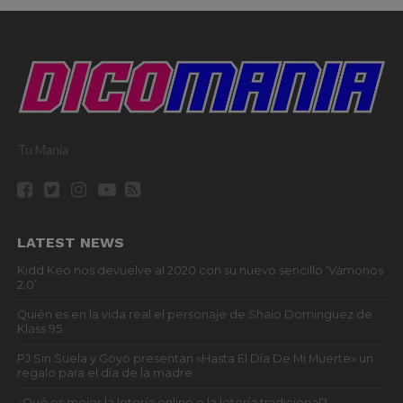
Tu Mania
LATEST NEWS
Kidd Keo nos devuelve al 2020 con su nuevo sencillo ‘Vámonos
2.0’
Quién es en la vida real el personaje de Shaio Dominguez de
Klass 95
PJ Sin Suela y Goyo presentan «Hasta El Día De Mi Muerte» un
regalo para el día de la madre
¿Qué es mejor la lotería online o la lotería tradicional?