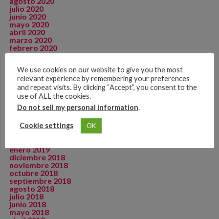
agosto 2020
julio 2020
junio 2020
mayo 2020
abril 2020
marzo 2020
febrero 2020
enero 2020
diciembre 2019
We use cookies on our website to give you the most
noviembre 2019
relevant experience by remembering your preferences
octubre 2019
septiembre 2019
and repeat visits. By clicking “Accept”, you consent to the
agosto 2019
use of ALL the cookies.
julio 2019
Do not sell my personal information
.
junio 2019
mayo 2019
abril 2019
Cookie settings
OK
marzo 2019
febrero 2019
enero 2019
diciembre 2018
noviembre 2018
octubre 2018
septiembre 2018
agosto 2018
julio 2018
junio 2018
mayo 2018