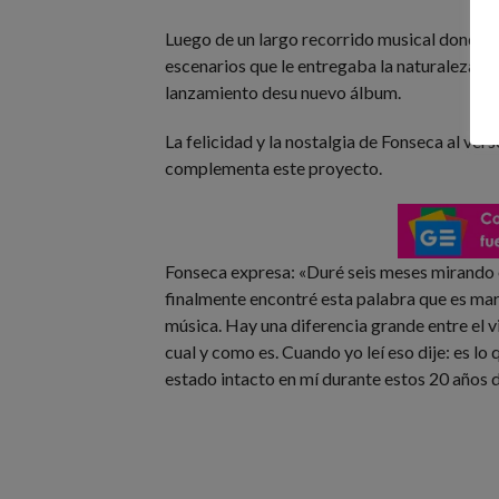
Luego de un largo recorrido musical donde a
escenarios que le entregaba la naturaleza a 
lanzamiento desu nuevo álbum.
La felicidad y la nostalgia de Fonseca al ver
complementa este proyecto.
Fonseca expresa: «Duré seis meses mirando o
finalmente encontré esta palabra que es mara
música. Hay una diferencia grande entre el viaj
cual y como es. Cuando yo leí eso dije: es lo 
estado intacto en mí durante estos 20 años d