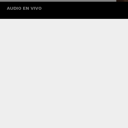
AUDIO EN VIVO
Este proyecto incluye 10 temas musicales el c
un proceso largo y arduo, que con los años 
0