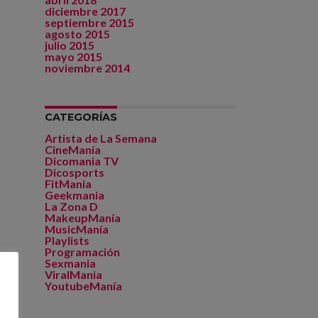
diciembre 2017
septiembre 2015
agosto 2015
julio 2015
mayo 2015
noviembre 2014
CATEGORÍAS
Artista de La Semana
CineManía
Dicomania TV
Dicosports
FitMania
Geekmania
La Zona D
MakeupManía
MusicManía
Playlists
Programación
Sexmania
ViralMania
YoutubeManía