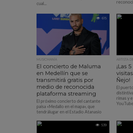
reconocid
cual...
615
MUSICMANÍA
ARTISTA D
El concierto de Maluma
¡Las 
en Medellín que se
visit
transmitirá gratis por
Ñejo!
medio de reconocida
El puert
plataforma streaming
distintiv
rimas y 
El próximo concierto del cantante
YouTube.
paisa «Medallo en el mapa», que
tendrálugar en el Estadio Atanasio
Girardot en Medellín, el 30 de...
539