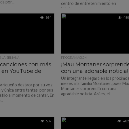
a por...
centro de entretenimiento en
México...
664
489
E LA SEMANA
PROGRAMACIÓN
5 canciones con más
¡Mau Montaner sorprend
as en YouTube de
con una adorable noticia!
Un integrante llegará en los próximo
meses a la familia Montaner, pues Ma
orriqueño destaca por su voz
Montaner sorprendió con una
a y única entre tantas, por sus
agradable noticia. Así es, el...
estilo al momento de cantar. En
..
537
482