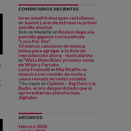
COMENTARIOS RECIENTES
loren anyeli bohorques castellanos.
en
Juanse Laverde estrena su primer
sencillo musical
Rolo en Medellín
en
Reykon llega a la
pantalla gigante con la película
“Loco Por Vos”
10 nuevas canciones de música
latina para agregar a tu lista de
reproducción ahora - musicalatina
en
‘Wata Blam Blam’ próximo tema
de Wisin y Farruko
e
Lucia Fraticelli
en
Mía Khalifa se
muestra con vestido de novia y
causa revuelo en redes sociales
s
Tito Lopez
en
Opinión – Big Data y la
u
Radio, el oro desperdiciado que si
aprovechan las plataformas
digitales
ARCHIVOS
febrero 2026
agosto 2024