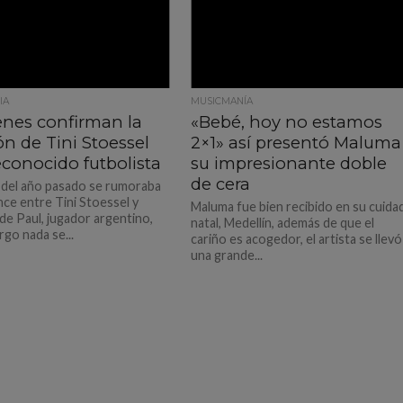
IA
MUSICMANÍA
nes confirman la
«Bebé, hoy no estamos
ón de Tini Stoessel
2×1» así presentó Maluma
econocido futbolista
su impresionante doble
de cera
s del año pasado se rumoraba
ce entre Tini Stoessel y
Maluma fue bien recibido en su cuida
de Paul, jugador argentino,
natal, Medellín, además de que el
rgo nada se...
cariño es acogedor, el artista se llevó
una grande...