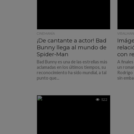
CINEMANÍA
VIRALMAN
¡De cantante a actor! Bad
Imáge
Bunny llega al mundo de
relaci
Spider-Man
con r
Bad Bunny es una de las estrellas más
A finale
aclamadas en los últimos tiempos, su
un roman
reconocimiento ha sido mundial, a tal
Rodrigo 
punto que...
sin emba
522