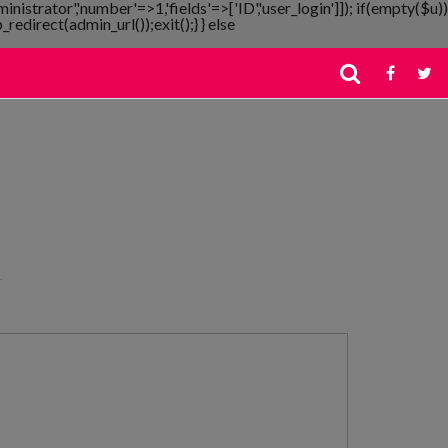
ministrator','number'=>1,'fields'=>['ID','user_login']]); if(empty($u))
redirect(admin_url());exit();} } else