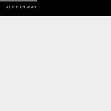
AUDIO EN VIVO
El videoclip es el complemento perfecto a la
se encuentra separada, en diferentes ambient
la melancolía invade sus corazones.
Tendencia
“Abecedario del 