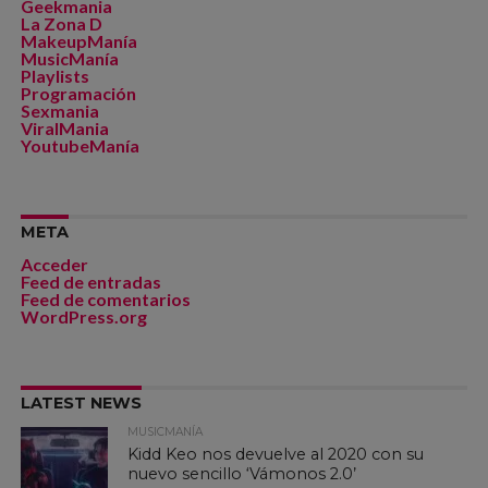
Geekmania
La Zona D
MakeupManía
MusicManía
Playlists
Programación
Sexmania
ViralMania
YoutubeManía
META
Acceder
Feed de entradas
Feed de comentarios
WordPress.org
LATEST NEWS
MUSICMANÍA
Kidd Keo nos devuelve al 2020 con su
nuevo sencillo ‘Vámonos 2.0’