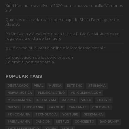
Kidd Keo nos devuelve al 2020 con su nuevo sencillo ‘Vámonos
2.0’
Quién es en la vida real el personaje de Shaio Dominguez de
Klass 95
PJ Sin Suela y Goyo presentan «Hasta El Día De Mi Muerte» un
regalo para el día de la madre
¿Qué es mejor la lotería online o la lotería tradicional?
La reactivación de los conciertos en
Colombia, post pandemia
POPULAR TAGS
DESTACADO
VIRAL
MÚSICA
ESTRENO
#TUMANIA
NUEVA MÚSICA
#MUSICALATINO
#DIICOMANIA.COM
MUSICAMANIA
INSTAGRAM
MALUMA
VÍDEO
J BALVIN
NUEVO
DICOMANIA
KAROL G
CANTANTE
COLOMBIA
#DIICOMANIA
TECNOLOGÍA
YOUTUBE
GEEKMANIA
#VIRALMANIA
CANCIÓN
NETFLIX
CONCIERTO
BAD BUNNY
ENTRETENIMIENTO
OZUNA
ÁLBUM