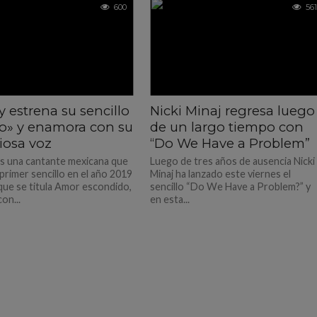
600
561
 estrena su sencillo
Nicki Minaj regresa luego
o» y enamora con su
de un largo tiempo con
iosa voz
“Do We Have a Problem”
s una cantante mexicana que
Luego de tres años de ausencia Nicki
primer sencillo en el año 2019
Minaj ha lanzado este viernes el
que se titula Amor escondido,
sencillo “Do We Have a Problem?” y
on...
en esta...