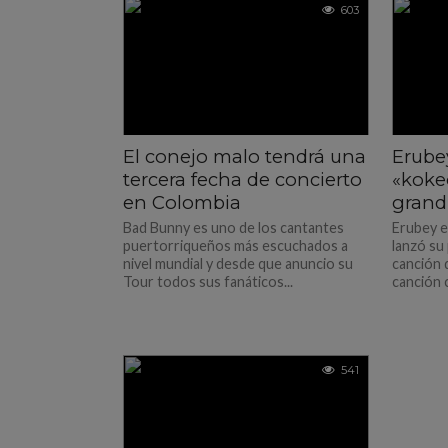
603
El conejo malo tendrá una
Erubey
tercera fecha de concierto
«koke
en Colombia
grand
Bad Bunny es uno de los cantantes
Erubey e
puertorriqueños más escuchados a
lanzó su 
nivel mundial y desde que anuncio su
canción 
Tour todos sus fanáticos...
canción c
541