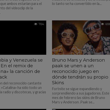
 que ambos estarían para el
lo tanto se ha convertido en la...
to del videoclip de la
.
704
659
bia y Venezuela se
Bruno Mars y Anderson
 En el remix de
paak se unen a un
ina» la canción de
reconocido juego en
ack
dónde tendrán su propio
Skins
ón del reconocido cantante
 «Catalina» ha sido todo un
Fortnite se sigue expandiendo y
la radio y discotecas, y gracias
sorprendiendo a sus jugadores. Este
mes de febrero las skins de Bruno
Mars y Anderson .Paak se...