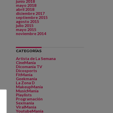
junio 2018
mayo 2018
abril 2018
diciembre 2017
septiembre 2015
agosto 2015
julio 2015
mayo 2015
noviembre 2014
CATEGORÍAS
Artista de La Semana
CineManía
Dicomania TV
Dicosports
FitMania
Geekmania
La Zona D
MakeupManía
MusicManía
Playlists
Programación
Sexmania
ViralMania
YoutubeManía