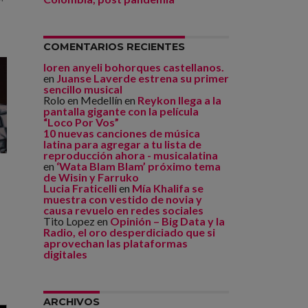
COMENTARIOS RECIENTES
loren anyeli bohorques castellanos.
en
Juanse Laverde estrena su primer
sencillo musical
Rolo en Medellín
en
Reykon llega a la
pantalla gigante con la película
“Loco Por Vos”
10 nuevas canciones de música
latina para agregar a tu lista de
reproducción ahora - musicalatina
en
‘Wata Blam Blam’ próximo tema
de Wisin y Farruko
Lucia Fraticelli
en
Mía Khalifa se
muestra con vestido de novia y
causa revuelo en redes sociales
Tito Lopez
en
Opinión – Big Data y la
Radio, el oro desperdiciado que si
aprovechan las plataformas
digitales
ARCHIVOS