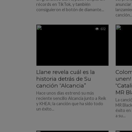
récords en TikTok, y también
anunciar
consiguieron el botón de diamante...
lanzamien
canción..
612
Llane revela cuál es la
Colom
historia detrás de Su
unen!
canción “Alcancia”
“Catal
MR Bl
Hace unos días estrenó su más
reciente sencillo Alcancía junto a Reik
La canci
y KHEA; la canción que ha sido todo
MR Black
un éxito...
éxito en 
a su...