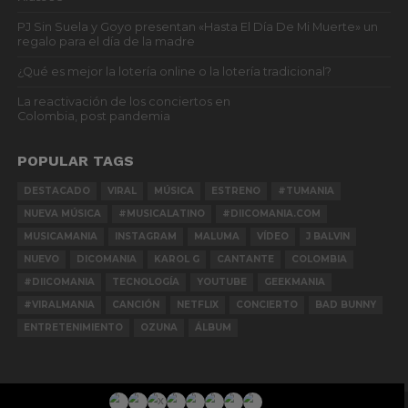
PJ Sin Suela y Goyo presentan «Hasta El Día De Mi Muerte» un
regalo para el día de la madre
¿Qué es mejor la lotería online o la lotería tradicional?
La reactivación de los conciertos en
Colombia, post pandemia
POPULAR TAGS
DESTACADO
VIRAL
MÚSICA
ESTRENO
#TUMANIA
NUEVA MÚSICA
#MUSICALATINO
#DIICOMANIA.COM
MUSICAMANIA
INSTAGRAM
MALUMA
VÍDEO
J BALVIN
NUEVO
DICOMANIA
KAROL G
CANTANTE
COLOMBIA
#DIICOMANIA
TECNOLOGÍA
YOUTUBE
GEEKMANIA
#VIRALMANIA
CANCIÓN
NETFLIX
CONCIERTO
BAD BUNNY
ENTRETENIMIENTO
OZUNA
ÁLBUM