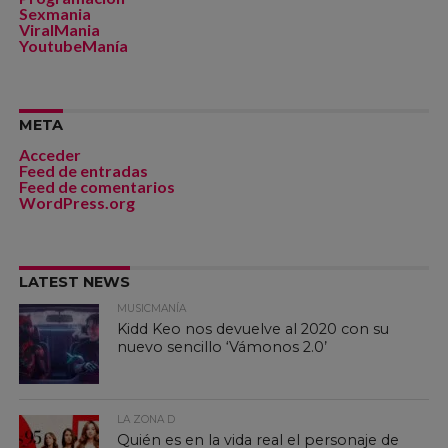
Sexmania
ViralMania
YoutubeManía
META
Acceder
Feed de entradas
Feed de comentarios
WordPress.org
LATEST NEWS
MUSICMANÍA
Kidd Keo nos devuelve al 2020 con su
nuevo sencillo ‘Vámonos 2.0’
LA ZONA D
Quién es en la vida real el personaje de