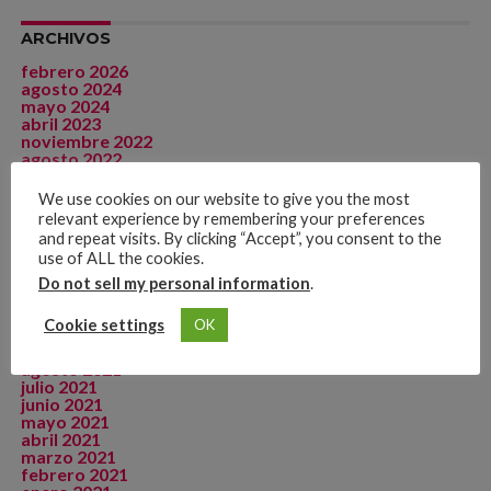
ARCHIVOS
febrero 2026
agosto 2024
mayo 2024
abril 2023
noviembre 2022
agosto 2022
julio 2022
junio 2022
We use cookies on our website to give you the most
mayo 2022
relevant experience by remembering your preferences
abril 2022
and repeat visits. By clicking “Accept”, you consent to the
marzo 2022
use of ALL the cookies.
febrero 2022
enero 2022
Do not sell my personal information
.
diciembre 2021
noviembre 2021
Cookie settings
OK
octubre 2021
septiembre 2021
agosto 2021
julio 2021
junio 2021
mayo 2021
abril 2021
marzo 2021
febrero 2021