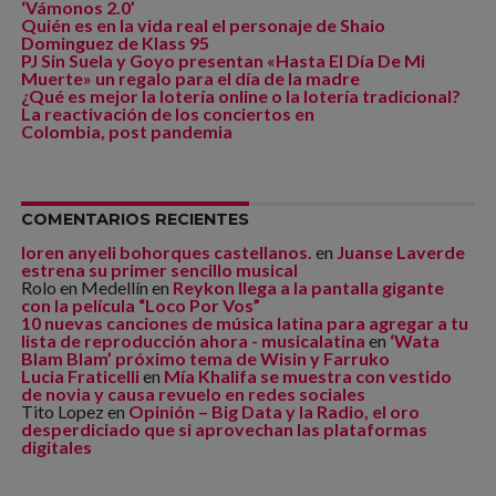
‘Vámonos 2.0’
Quién es en la vida real el personaje de Shaio
Dominguez de Klass 95
PJ Sin Suela y Goyo presentan «Hasta El Día De Mi
Muerte» un regalo para el día de la madre
¿Qué es mejor la lotería online o la lotería tradicional?
La reactivación de los conciertos en
Colombia, post pandemia
COMENTARIOS RECIENTES
loren anyeli bohorques castellanos.
en
Juanse Laverde
estrena su primer sencillo musical
Rolo en Medellín
en
Reykon llega a la pantalla gigante
con la película “Loco Por Vos”
10 nuevas canciones de música latina para agregar a tu
lista de reproducción ahora - musicalatina
en
‘Wata
Blam Blam’ próximo tema de Wisin y Farruko
Lucia Fraticelli
en
Mía Khalifa se muestra con vestido
de novia y causa revuelo en redes sociales
Tito Lopez
en
Opinión – Big Data y la Radio, el oro
desperdiciado que si aprovechan las plataformas
digitales