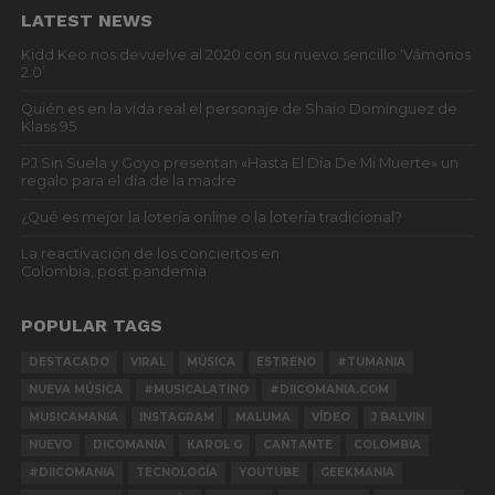
LATEST NEWS
Kidd Keo nos devuelve al 2020 con su nuevo sencillo ‘Vámonos
2.0’
Quién es en la vida real el personaje de Shaio Dominguez de
Klass 95
PJ Sin Suela y Goyo presentan «Hasta El Día De Mi Muerte» un
regalo para el día de la madre
¿Qué es mejor la lotería online o la lotería tradicional?
La reactivación de los conciertos en
Colombia, post pandemia
POPULAR TAGS
DESTACADO
VIRAL
MÚSICA
ESTRENO
#TUMANIA
NUEVA MÚSICA
#MUSICALATINO
#DIICOMANIA.COM
MUSICAMANIA
INSTAGRAM
MALUMA
VÍDEO
J BALVIN
NUEVO
DICOMANIA
KAROL G
CANTANTE
COLOMBIA
#DIICOMANIA
TECNOLOGÍA
YOUTUBE
GEEKMANIA