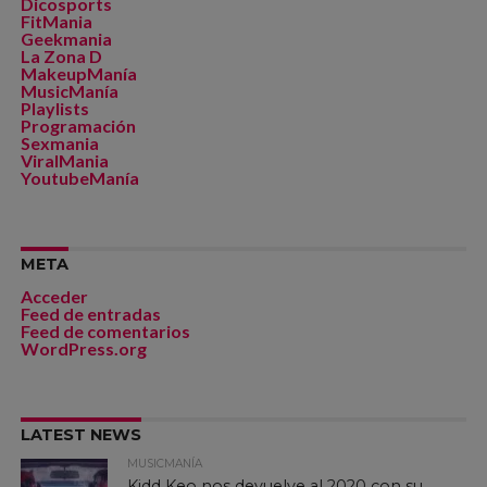
Dicosports
FitMania
Geekmania
La Zona D
MakeupManía
MusicManía
Playlists
Programación
Sexmania
ViralMania
YoutubeManía
META
Acceder
Feed de entradas
Feed de comentarios
WordPress.org
LATEST NEWS
MUSICMANÍA
Kidd Keo nos devuelve al 2020 con su