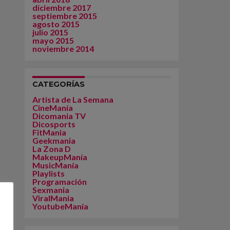
diciembre 2017
septiembre 2015
agosto 2015
julio 2015
mayo 2015
noviembre 2014
CATEGORÍAS
Artista de La Semana
CineManía
Dicomania TV
Dicosports
FitMania
Geekmania
La Zona D
MakeupManía
MusicManía
Playlists
Programación
Sexmania
ViralMania
YoutubeManía