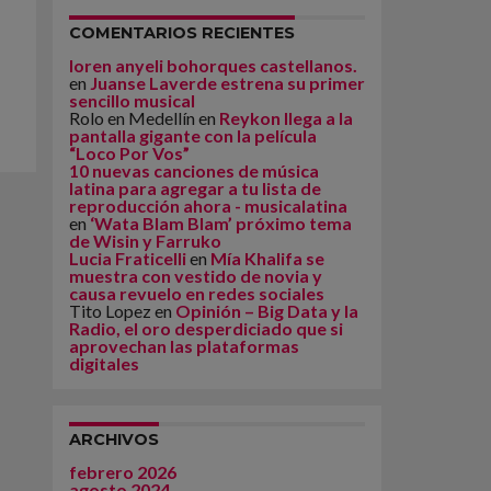
COMENTARIOS RECIENTES
loren anyeli bohorques castellanos.
en
Juanse Laverde estrena su primer
sencillo musical
Rolo en Medellín
en
Reykon llega a la
pantalla gigante con la película
“Loco Por Vos”
10 nuevas canciones de música
latina para agregar a tu lista de
reproducción ahora - musicalatina
en
‘Wata Blam Blam’ próximo tema
de Wisin y Farruko
Lucia Fraticelli
en
Mía Khalifa se
muestra con vestido de novia y
causa revuelo en redes sociales
Tito Lopez
en
Opinión – Big Data y la
Radio, el oro desperdiciado que si
aprovechan las plataformas
digitales
ARCHIVOS
febrero 2026
agosto 2024