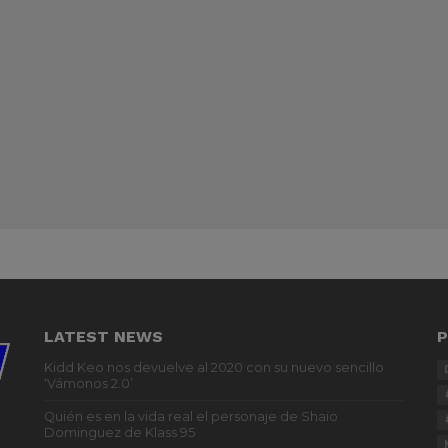
LATEST NEWS
P
Kidd Keo nos devuelve al 2020 con su nuevo sencillo
‘Vámonos 2.0’
Quién es en la vida real el personaje de Shaio
Dominguez de Klass 95