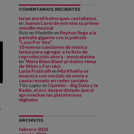
COMENTARIOS RECIENTES
loren anyeli bohorques castellanos.
en
Juanse Laverde estrena su primer
sencillo musical
Rolo en Medellín
en
Reykon llega a la
pantalla gigante con la película
“Loco Por Vos”
10 nuevas canciones de música
latina para agregar a tu lista de
reproducción ahora - musicalatina
en
‘Wata Blam Blam’ próximo tema
de Wisin y Farruko
Lucia Fraticelli
en
Mía Khalifa se
muestra con vestido de novia y
causa revuelo en redes sociales
Tito Lopez
en
Opinión – Big Data y la
Radio, el oro desperdiciado que si
e
aprovechan las plataformas
digitales
e
ARCHIVOS
febrero 2026
agosto 2024