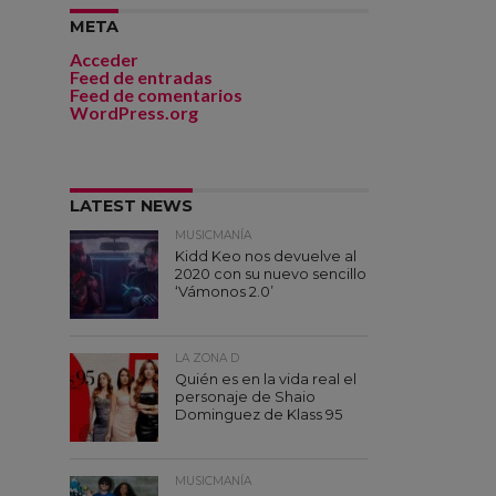
META
Acceder
Feed de entradas
Feed de comentarios
WordPress.org
LATEST NEWS
MUSICMANÍA
Kidd Keo nos devuelve al
2020 con su nuevo sencillo
‘Vámonos 2.0’
LA ZONA D
Quién es en la vida real el
personaje de Shaio
Dominguez de Klass 95
MUSICMANÍA