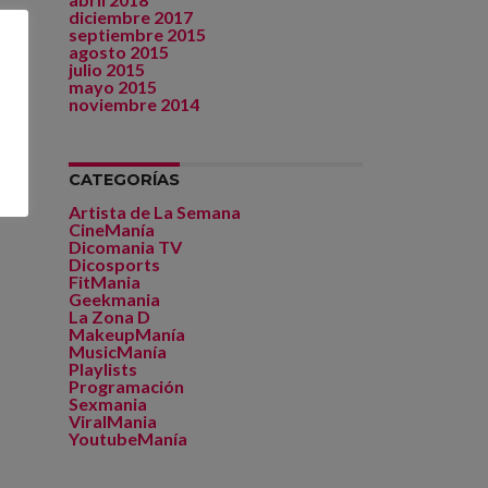
diciembre 2017
septiembre 2015
agosto 2015
julio 2015
mayo 2015
noviembre 2014
CATEGORÍAS
Artista de La Semana
CineManía
Dicomania TV
Dicosports
FitMania
Geekmania
La Zona D
MakeupManía
MusicManía
Playlists
Programación
Sexmania
ViralMania
YoutubeManía