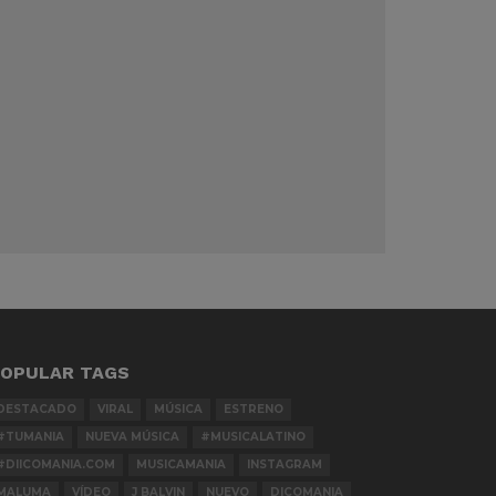
OPULAR TAGS
DESTACADO
VIRAL
MÚSICA
ESTRENO
#TUMANIA
NUEVA MÚSICA
#MUSICALATINO
#DIICOMANIA.COM
MUSICAMANIA
INSTAGRAM
MALUMA
VÍDEO
J BALVIN
NUEVO
DICOMANIA