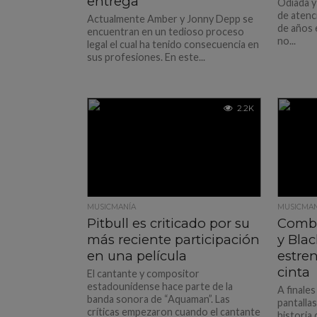
entrega
Odiada y
de atenc
Actualmente Amber y Jonny Depp se
de años 
encuentran en un tedioso proceso
no...
legal el cual ha tenido consecuencia en
sus profesiones. En este...
2.2K
MUSICMANÍA
MUSICMAN
Pitbull es criticado por su
Comba
más reciente participación
y Blac
en una película
estre
cinta
El cantante y compositor
estadounidense hace parte de la
A finales
banda sonora de “Aquaman”. Las
pantalla
críticas empezaron cuando el cantante
historia