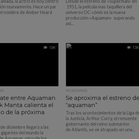
 amada, la actriz es hoy centro
Desde el estreno de «Superman» en
ión nuevamente. Hace un par
1951, la pelicula mas taquillera del
el nombre de Amber Heard
universo DC cómis es la nueva
producción «Aquaman» superando
así...
1.5K
1.3K
ÍA
MUSICMANÍA
te entre Aquaman
Se aproxima el estreno d
k Manta calienta el
“aquaman”
no de la próxima
Tras los acontecimientos de la Liga d
la Justicia, Arthur Curry, el renuente
gobernante del reino submarino
 de diciembre llegará a las
de Atlantis, se ve atrapado en una...
s gigantes del mundo la
 de Aquaman, otro de los