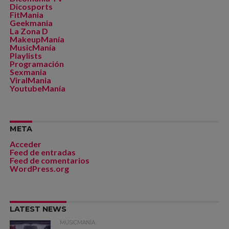
Dicosports
FitMania
Geekmania
La Zona D
MakeupManía
MusicManía
Playlists
Programación
Sexmania
ViralMania
YoutubeManía
META
Acceder
Feed de entradas
Feed de comentarios
WordPress.org
LATEST NEWS
MUSICMANÍA