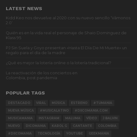
LATEST NEWS
Kidd Keo nos devuelve al 2020 con su nuevo sencillo ‘Vámonos
2.0’
Quién es en la vida real el personaje de Shaio Dominguez de
Klass 95
PJ Sin Suela y Goyo presentan «Hasta El Día De Mi Muerte» un
regalo para el día de la madre
¿Qué es mejor la lotería online o la lotería tradicional?
La reactivación de los conciertos en
Colombia, post pandemia
POPULAR TAGS
DESTACADO
VIRAL
MÚSICA
ESTRENO
#TUMANIA
NUEVA MÚSICA
#MUSICALATINO
#DIICOMANIA.COM
MUSICAMANIA
INSTAGRAM
MALUMA
VÍDEO
J BALVIN
NUEVO
DICOMANIA
KAROL G
CANTANTE
COLOMBIA
#DIICOMANIA
TECNOLOGÍA
YOUTUBE
GEEKMANIA