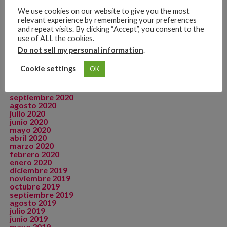
agosto 2021
We use cookies on our website to give you the most
julio 2021
relevant experience by remembering your preferences
junio 2021
and repeat visits. By clicking “Accept”, you consent to the
mayo 2021
use of ALL the cookies.
abril 2021
marzo 2021
Do not sell my personal information
.
febrero 2021
enero 2021
Cookie settings
OK
diciembre 2020
noviembre 2020
octubre 2020
septiembre 2020
agosto 2020
julio 2020
junio 2020
mayo 2020
abril 2020
marzo 2020
febrero 2020
enero 2020
diciembre 2019
noviembre 2019
octubre 2019
septiembre 2019
agosto 2019
julio 2019
junio 2019
mayo 2019