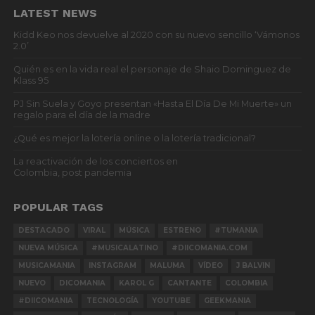
LATEST NEWS
Kidd Keo nos devuelve al 2020 con su nuevo sencillo ‘Vámonos
2.0’
Quién es en la vida real el personaje de Shaio Dominguez de
Klass 95
PJ Sin Suela y Goyo presentan «Hasta El Día De Mi Muerte» un
regalo para el día de la madre
¿Qué es mejor la lotería online o la lotería tradicional?
La reactivación de los conciertos en
Colombia, post pandemia
POPULAR TAGS
DESTACADO
VIRAL
MÚSICA
ESTRENO
#TUMANIA
NUEVA MÚSICA
#MUSICALATINO
#DIICOMANIA.COM
MUSICAMANIA
INSTAGRAM
MALUMA
VÍDEO
J BALVIN
NUEVO
DICOMANIA
KAROL G
CANTANTE
COLOMBIA
#DIICOMANIA
TECNOLOGÍA
YOUTUBE
GEEKMANIA