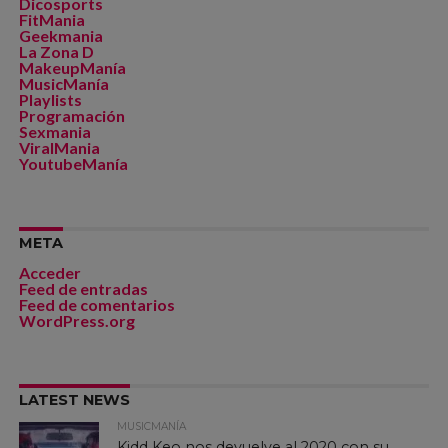
Dicosports
FitMania
Geekmania
La Zona D
MakeupManía
MusicManía
Playlists
Programación
Sexmania
ViralMania
YoutubeManía
META
Acceder
Feed de entradas
Feed de comentarios
WordPress.org
LATEST NEWS
MUSICMANÍA
Kidd Keo nos devuelve al 2020 con su