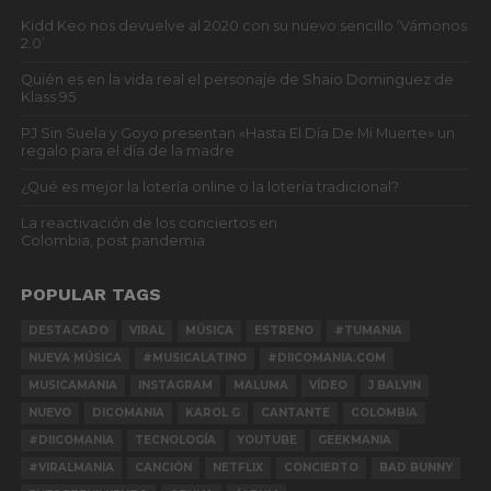
Kidd Keo nos devuelve al 2020 con su nuevo sencillo ‘Vámonos
2.0’
Quién es en la vida real el personaje de Shaio Dominguez de
Klass 95
PJ Sin Suela y Goyo presentan «Hasta El Día De Mi Muerte» un
regalo para el día de la madre
¿Qué es mejor la lotería online o la lotería tradicional?
La reactivación de los conciertos en
Colombia, post pandemia
POPULAR TAGS
DESTACADO
VIRAL
MÚSICA
ESTRENO
#TUMANIA
NUEVA MÚSICA
#MUSICALATINO
#DIICOMANIA.COM
MUSICAMANIA
INSTAGRAM
MALUMA
VÍDEO
J BALVIN
NUEVO
DICOMANIA
KAROL G
CANTANTE
COLOMBIA
#DIICOMANIA
TECNOLOGÍA
YOUTUBE
GEEKMANIA
#VIRALMANIA
CANCIÓN
NETFLIX
CONCIERTO
BAD BUNNY