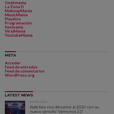
Geekmania
La Zona D
MakeupManía
MusicManía
Playlists
Programación
Sexmania
ViralMania
YoutubeManía
META
Acceder
Feed de entradas
Feed de comentarios
WordPress.org
LATEST NEWS
MUSICMANÍA
Kidd Keo nos devuelve al 2020 con su
nuevo sencillo ‘Vámonos 2.0’