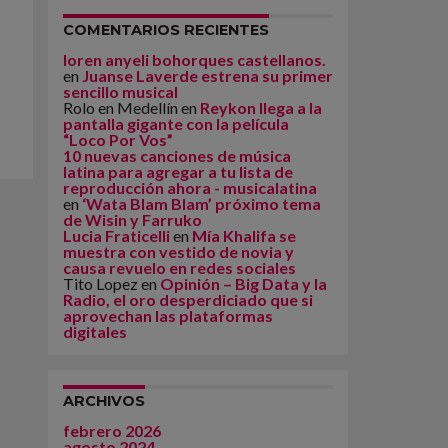
COMENTARIOS RECIENTES
loren anyeli bohorques castellanos.
en
Juanse Laverde estrena su primer
sencillo musical
Rolo en Medellín
en
Reykon llega a la
pantalla gigante con la película
“Loco Por Vos”
10 nuevas canciones de música
latina para agregar a tu lista de
reproducción ahora - musicalatina
en
‘Wata Blam Blam’ próximo tema
de Wisin y Farruko
Lucia Fraticelli
en
Mía Khalifa se
muestra con vestido de novia y
causa revuelo en redes sociales
Tito Lopez
en
Opinión – Big Data y la
Radio, el oro desperdiciado que si
aprovechan las plataformas
digitales
ARCHIVOS
febrero 2026
agosto 2024