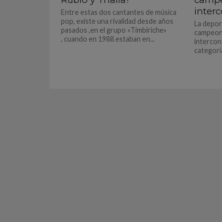
interc
Entre estas dos cantantes de música
pop, existe una rivalidad desde años
La depor
pasados ,en el grupo «Timbiriche»
campeona
, cuando en 1988 estaban en...
intercont
categoría