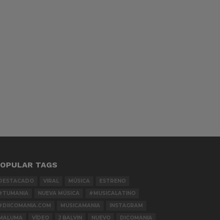
OPULAR TAGS
DESTACADO
VIRAL
MÚSICA
ESTRENO
#TUMANIA
NUEVA MÚSICA
#MUSICALATINO
#DIICOMANIA.COM
MUSICAMANIA
INSTAGRAM
MALUMA
VÍDEO
J BALVIN
NUEVO
DICOMANIA