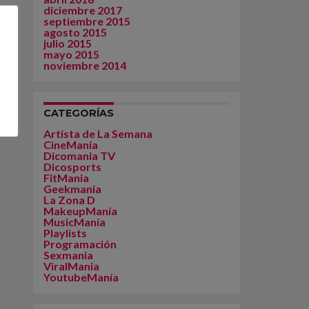
diciembre 2017
septiembre 2015
agosto 2015
julio 2015
mayo 2015
noviembre 2014
CATEGORÍAS
Artista de La Semana
CineManía
Dicomania TV
Dicosports
FitMania
Geekmania
La Zona D
MakeupManía
MusicManía
Playlists
Programación
Sexmania
ViralMania
YoutubeManía