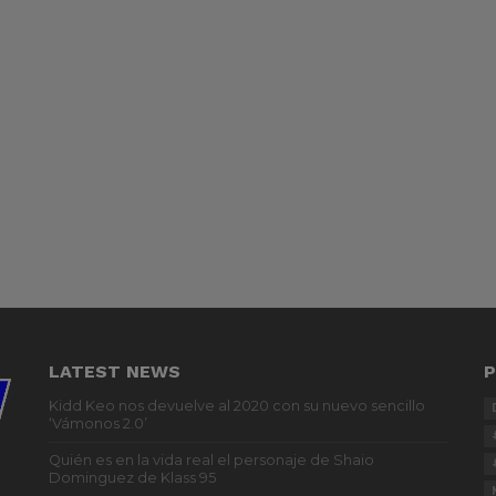
LATEST NEWS
P
Kidd Keo nos devuelve al 2020 con su nuevo sencillo
‘Vámonos 2.0’
Quién es en la vida real el personaje de Shaio
Dominguez de Klass 95