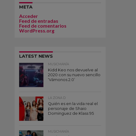
META
Acceder
Feed de entradas
Feed de comentarios
WordPress.org
LATEST NEWS
MUSICMANÍA
Kidd Keo nos devuelve al
2020 con su nuevo sencillo
‘Vámonos 2.0’
LA ZONA D
Quién es en la vida real el
personaje de Shaio
Dominguez de Klass 95
MUSICMANÍA