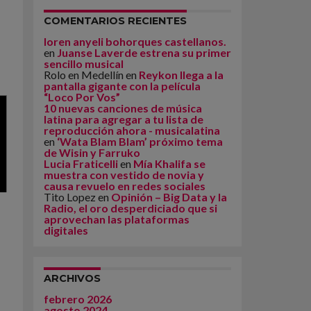
COMENTARIOS RECIENTES
loren anyeli bohorques castellanos.
en
Juanse Laverde estrena su primer
sencillo musical
Rolo en Medellín
en
Reykon llega a la
pantalla gigante con la película
“Loco Por Vos”
10 nuevas canciones de música
latina para agregar a tu lista de
reproducción ahora - musicalatina
en
‘Wata Blam Blam’ próximo tema
de Wisin y Farruko
Lucia Fraticelli
en
Mía Khalifa se
muestra con vestido de novia y
causa revuelo en redes sociales
Tito Lopez
en
Opinión – Big Data y la
Radio, el oro desperdiciado que si
aprovechan las plataformas
digitales
ARCHIVOS
febrero 2026
agosto 2024