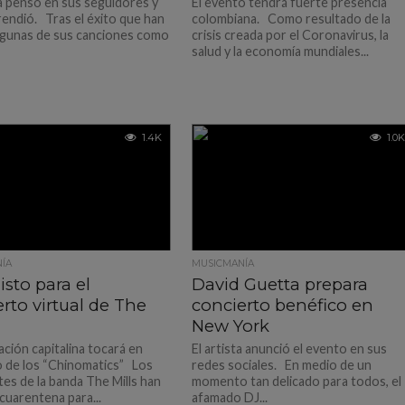
ta pensó en sus seguidores y
El evento tendrá fuerte presencia
rendió. Tras el éxito que han
colombiana. Como resultado de la
lgunas de sus canciones como
crisis creada por el Coronavirus, la
salud y la economía mundiales...
1.4K
1.0K
ÍA
MUSICMANÍA
isto para el
David Guetta prepara
rto virtual de The
concierto benéfico en
New York
ación capitalina tocará en
El artista anunció el evento en sus
o de los “Chinomatics” Los
redes sociales. En medio de un
tes de la banda The Mills han
momento tan delicado para todos, el
cuarentena para...
afamado DJ...