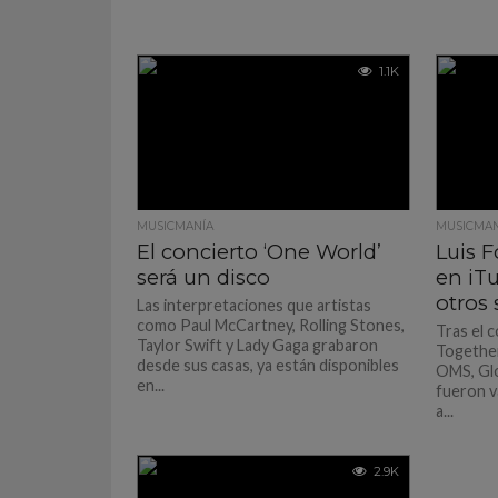
1.1K
MUSICMANÍA
MUSICMAN
El concierto ‘One World’
Luis F
será un disco
en iTu
otros 
Las interpretaciones que artistas
como Paul McCartney, Rolling Stones,
Tras el 
Taylor Swift y Lady Gaga grabaron
Together
desde sus casas, ya están disponibles
OMS, Glo
en...
fueron v
a...
2.9K