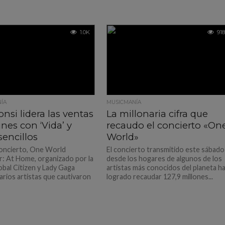
1.0K
918
ÍA
MUSICMANÍA
onsi lidera las ventas
La millonaria cifra que
nes con ‘Vida’ y
recaudo el concierto «On
sencillos
World»
concierto, One World
El concierto transmitido este sábado
: At Home, organizado por la
desde los hogares de algunos de los
bal Citizen y Lady Gaga
artistas más conocidos del planeta h
arios artistas que cautivaron
logrado recaudar 127,9 millones...