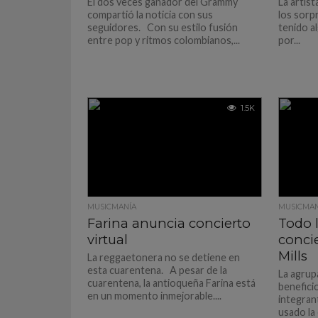
El dos veces ganador del Grammy
La artis
compartió la noticia con sus
los sorp
seguidores. Con su estilo fusión
tenido a
entre pop y ritmos colombianos,...
por...
1.5K
MUSICMANÍA
MUSICMAN
Farina anuncia concierto
Todo l
virtual
concie
Mills
La reggaetonera no se detiene en
esta cuarentena. A pesar de la
La agrup
cuarentena, la antioqueña Farina está
benefici
en un momento inmejorable....
integran
usado la 