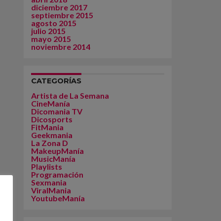
diciembre 2017
septiembre 2015
agosto 2015
julio 2015
mayo 2015
noviembre 2014
CATEGORÍAS
Artista de La Semana
CineManía
Dicomania TV
Dicosports
FitMania
Geekmania
La Zona D
MakeupManía
MusicManía
Playlists
Programación
Sexmania
ViralMania
YoutubeManía