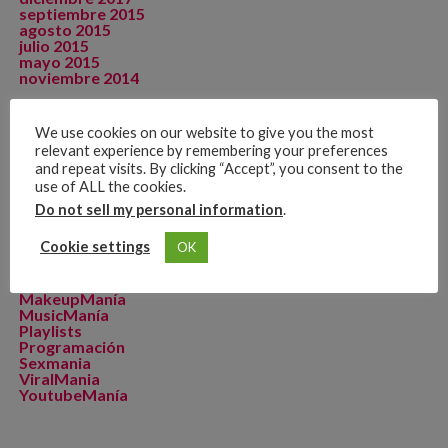
septiembre 2015
agosto 2015
julio 2015
mayo 2015
noviembre 2014
We use cookies on our website to give you the most
relevant experience by remembering your preferences
CATEGORÍAS
and repeat visits. By clicking “Accept”, you consent to the
Artista de La Semana
use of ALL the cookies.
CineManía
Do not sell my personal information
.
Dicomania TV
Dicosports
Cookie settings
OK
FitMania
Geekmania
La Zona D
MakeupManía
MusicManía
Playlists
Programación
Sexmania
ViralMania
YoutubeManía