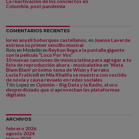
La reactivación de los conciertos en
Colombia, post pandemia
COMENTARIOS RECIENTES
loren anyeli bohorques castellanos.
en
Juanse Laverde
estrena su primer sencillo musical
Rolo en Medellín
en
Reykon llega a la pantalla gigante
con la película “Loco Por Vos”
10 nuevas canciones de música latina para agregar a tu
lista de reproducción ahora - musicalatina
en
‘Wata
Blam Blam’ próximo tema de Wisin y Farruko
Lucia Fraticelli
en
Mía Khalifa se muestra con vestido
de novia y causa revuelo en redes sociales
Tito Lopez
en
Opinión – Big Data y la Radio, el oro
desperdiciado que si aprovechan las plataformas
digitales
ARCHIVOS
febrero 2026
agosto 2024
mayo 2024