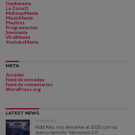
Geekmania
La Zona D
MakeupManía
MusicManía
Playlists
Programación
Sexmania
ViralMania
YoutubeManía
META
Acceder
Feed de entradas
Feed de comentarios
WordPress.org
LATEST NEWS
MUSICMANÍA
Kidd Keo nos devuelve al 2020 con su
nuevo sencillo ‘Vámonos 2.0’