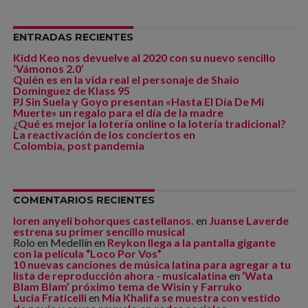
ENTRADAS RECIENTES
Kidd Keo nos devuelve al 2020 con su nuevo sencillo
‘Vámonos 2.0’
Quién es en la vida real el personaje de Shaio
Dominguez de Klass 95
PJ Sin Suela y Goyo presentan «Hasta El Día De Mi
Muerte» un regalo para el día de la madre
¿Qué es mejor la lotería online o la lotería tradicional?
La reactivación de los conciertos en
Colombia, post pandemia
COMENTARIOS RECIENTES
loren anyeli bohorques castellanos.
en
Juanse Laverde
estrena su primer sencillo musical
Rolo en Medellín
en
Reykon llega a la pantalla gigante
con la película “Loco Por Vos”
10 nuevas canciones de música latina para agregar a tu
lista de reproducción ahora - musicalatina
en
‘Wata
Blam Blam’ próximo tema de Wisin y Farruko
Lucia Fraticelli
en
Mía Khalifa se muestra con vestido