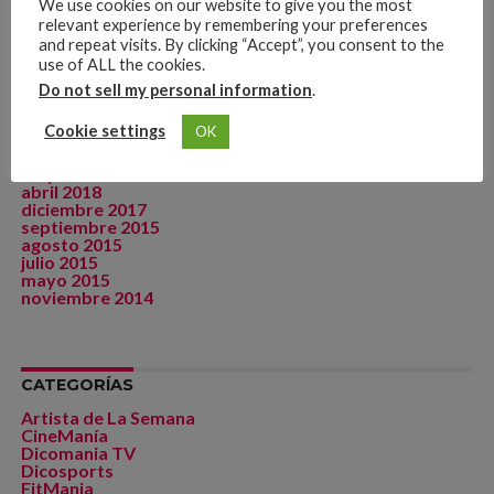
We use cookies on our website to give you the most
febrero 2019
relevant experience by remembering your preferences
enero 2019
and repeat visits. By clicking “Accept”, you consent to the
diciembre 2018
use of ALL the cookies.
noviembre 2018
octubre 2018
Do not sell my personal information
.
septiembre 2018
agosto 2018
Cookie settings
OK
julio 2018
junio 2018
mayo 2018
abril 2018
diciembre 2017
septiembre 2015
agosto 2015
julio 2015
mayo 2015
noviembre 2014
CATEGORÍAS
Artista de La Semana
CineManía
Dicomania TV
Dicosports
FitMania