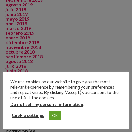
agosto 2019
julio 2019
junio 2019
mayo 2019
abril 2019
marzo 2019
febrero 2019
enero 2019
diciembre 2018
noviembre 2018
octubre 2018
septiembre 2018
agosto 2018
julio 2018
junio 2018
mayo 2018
abril 2018
We use cookies on our website to give you the most
diciembre 2017
relevant experience by remembering your preferences
septiembre 2015
and repeat visits. By clicking “Accept”, you consent to the
agosto 2015
use of ALL the cookies.
julio 2015
mayo 2015
Do not sell my personal information
.
noviembre 2014
Cookie settings
OK
CATEGORÍAS