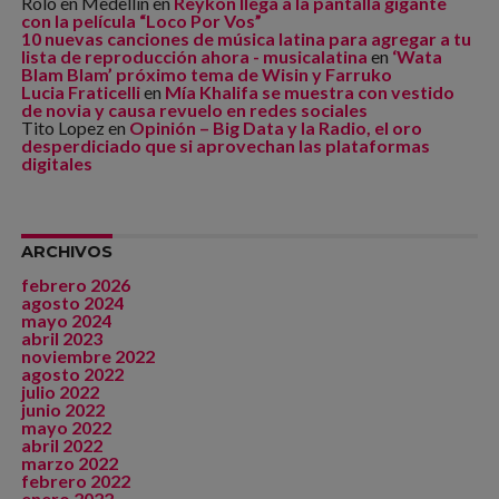
Rolo en Medellín
en
Reykon llega a la pantalla gigante
con la película “Loco Por Vos”
10 nuevas canciones de música latina para agregar a tu
lista de reproducción ahora - musicalatina
en
‘Wata
Blam Blam’ próximo tema de Wisin y Farruko
Lucia Fraticelli
en
Mía Khalifa se muestra con vestido
de novia y causa revuelo en redes sociales
Tito Lopez
en
Opinión – Big Data y la Radio, el oro
desperdiciado que si aprovechan las plataformas
digitales
ARCHIVOS
febrero 2026
agosto 2024
mayo 2024
abril 2023
noviembre 2022
agosto 2022
julio 2022
junio 2022
mayo 2022
abril 2022
marzo 2022
febrero 2022
enero 2022