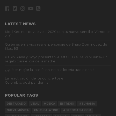
LATEST NEWS
Kidd Keo nos devuelve al 2020 con su nuevo sencillo ‘Vámonos
2.0’
Quién es en la vida real el personaje de Shaio Dominguez de
Klass 95
PJ Sin Suela y Goyo presentan «Hasta El Día De Mi Muerte» un
regalo para el día de la madre
¿Qué es mejor la lotería online o la lotería tradicional?
La reactivación de los conciertos en
Colombia, post pandemia
POPULAR TAGS
DESTACADO
VIRAL
MÚSICA
ESTRENO
#TUMANIA
NUEVA MÚSICA
#MUSICALATINO
#DIICOMANIA.COM