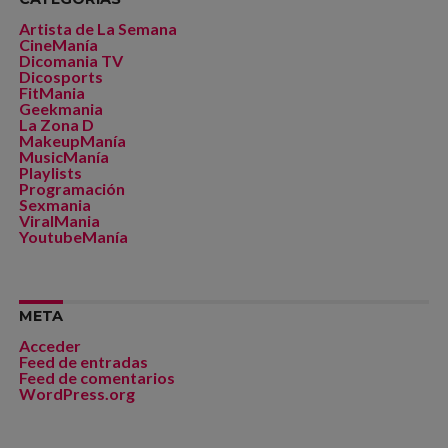
Artista de La Semana
CineManía
Dicomania TV
Dicosports
FitMania
Geekmania
La Zona D
MakeupManía
MusicManía
Playlists
Programación
Sexmania
ViralMania
YoutubeManía
META
Acceder
Feed de entradas
Feed de comentarios
WordPress.org