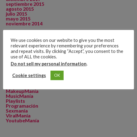
septiembre 2015
agosto 2015
julio 2015
mayo 2015
noviembre 2014
We use cookies on our website to give you the most
relevant experience by remembering your preferences
CATEGORÍAS
and repeat visits. By clicking “Accept”, you consent to the
Artista de La Semana
use of ALL the cookies.
CineManía
Do not sell my personal information
.
Dicomania TV
Dicosports
Cookie settings
OK
FitMania
Geekmania
La Zona D
MakeupManía
MusicManía
Playlists
Programación
Sexmania
ViralMania
YoutubeManía