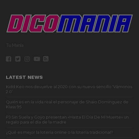
Tu Mania
LATEST NEWS
Kidd Keo nos devuelve al 2020 con su nuevo sencillo ‘Vámonos
2.0’
Quién es en la vida real el personaje de Shaio Dominguez de
Klass 95
PJ Sin Suela y Goyo presentan «Hasta El Día De Mi Muerte» un
regalo para el día de la madre
¿Qué es mejor la lotería online o la lotería tradicional?