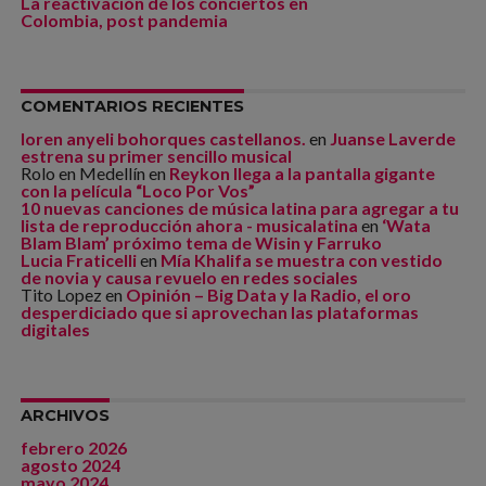
La reactivación de los conciertos en
Colombia, post pandemia
COMENTARIOS RECIENTES
loren anyeli bohorques castellanos.
en
Juanse Laverde
estrena su primer sencillo musical
Rolo en Medellín
en
Reykon llega a la pantalla gigante
con la película “Loco Por Vos”
10 nuevas canciones de música latina para agregar a tu
lista de reproducción ahora - musicalatina
en
‘Wata
Blam Blam’ próximo tema de Wisin y Farruko
Lucia Fraticelli
en
Mía Khalifa se muestra con vestido
de novia y causa revuelo en redes sociales
Tito Lopez
en
Opinión – Big Data y la Radio, el oro
desperdiciado que si aprovechan las plataformas
digitales
ARCHIVOS
febrero 2026
agosto 2024
mayo 2024