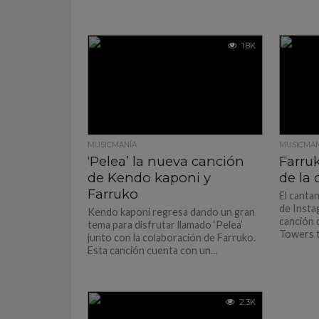
1.8K
MUSICMANÍA
MUSICMAN
‘Pelea’ la nueva canción
Farru
de Kendo kaponi y
de la 
Farruko
El canta
de Insta
Kendo kaponi regresa dando un gran
canción 
tema para disfrutar llamado ‘Pelea’
Towers ti
junto con la colaboración de Farruko.
Esta canción cuenta con un...
2.3K