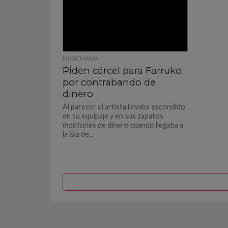
MUSICMANÍA
Piden cárcel para Farruko
por contrabando de
dinero
Al parecer el artista llevaba escondido
en su equipaje y en sus zapatos
montones de dinero cuando llegaba a
la isla de...