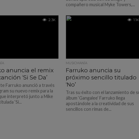
compañero musical Myke Towers,...
2.3K
1.1K
ÍA
MUSICMANÍA
ko anuncia el remix
Farruko anuncia su
canción ‘Si Se Da’
próximo sencillo titulado
‘No’
nte Farruko anunció a través
gram su nuevo remix para la
Tras su éxito con el lanzamiento de s
que interpretó junto a Mike
álbum ‘Gangalee’ Farruko llega
tulada ‘Si...
apostándole a la creatividad de sus
sencillos con rimas de...