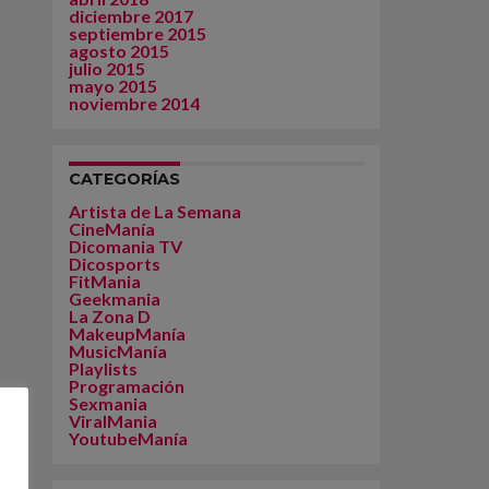
diciembre 2017
septiembre 2015
agosto 2015
julio 2015
mayo 2015
noviembre 2014
CATEGORÍAS
Artista de La Semana
CineManía
Dicomania TV
Dicosports
FitMania
Geekmania
La Zona D
MakeupManía
MusicManía
Playlists
Programación
Sexmania
ViralMania
YoutubeManía