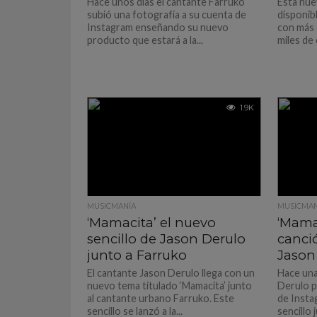
Hace unos días el cantante Farruko
Esta nue
subió una fotografía a su cuenta de
disponibl
Instagram enseñando su nuevo
con más 
producto que estará a la...
miles de
1.9K
MUSICMANÍA
MUSICMAN
‘Mamacita’ el nuevo
‘Mama
sencillo de Jason Derulo
canci
junto a Farruko
Jason
El cantante Jason Derulo llega con un
Hace una
nuevo tema titulado ‘Mamacita’ junto
Derulo p
al cantante urbano Farruko. Este
de Insta
sencillo se lanzó a la...
sencillo 