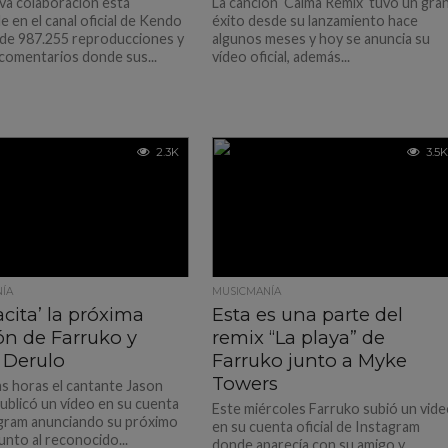
va colaboración está
La canción ‘Calma Remix’ tuvo un gra
e en el canal oficial de Kendo
éxito desde su lanzamiento hace
de 987.255 reproducciones y
algunos meses y hoy se anuncia su
 comentarios donde sus...
vídeo oficial, además...
2.3K
3.5K
ÍA
MUSICMANÍA
cita’ la próxima
Esta es una parte del
ón de Farruko y
remix “La playa” de
 Derulo
Farruko junto a Myke
Towers
s horas el cantante Jason
ublicó un vídeo en su cuenta
Este miércoles Farruko subió un vid
gram anunciando su próximo
en su cuenta oficial de Instagram
junto al reconocido...
donde aparecía con su amigo y