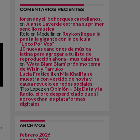
n
COMENTARIOS RECIENTES
loren anyeli bohorques castellanos.
en
Juanse Laverde estrena su primer
sencillo musical
Rolo en Medellín
en
Reykon llega a la
pantalla gigante con la película
“Loco Por Vos”
10 nuevas canciones de música
latina para agregar a tu lista de
reproducción ahora - musicalatina
en
‘Wata Blam Blam’ próximo tema
de Wisin y Farruko
Lucia Fraticelli
en
Mía Khalifa se
muestra con vestido de novia y
causa revuelo en redes sociales
Tito Lopez
en
Opinión – Big Data y la
Radio, el oro desperdiciado que si
aprovechan las plataformas
digitales
ARCHIVOS
eo
febrero 2026
agosto 2024