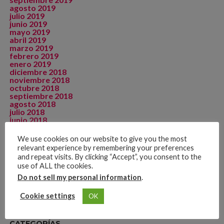
agosto 2019
julio 2019
junio 2019
mayo 2019
abril 2019
marzo 2019
febrero 2019
enero 2019
diciembre 2018
noviembre 2018
octubre 2018
septiembre 2018
agosto 2018
julio 2018
junio 2018
mayo 2018
abril 2018
We use cookies on our website to give you the most
diciembre 2017
relevant experience by remembering your preferences
septiembre 2015
and repeat visits. By clicking “Accept”, you consent to the
agosto 2015
use of ALL the cookies.
julio 2015
mayo 2015
Do not sell my personal information
.
noviembre 2014
Cookie settings
OK
CATEGORÍAS