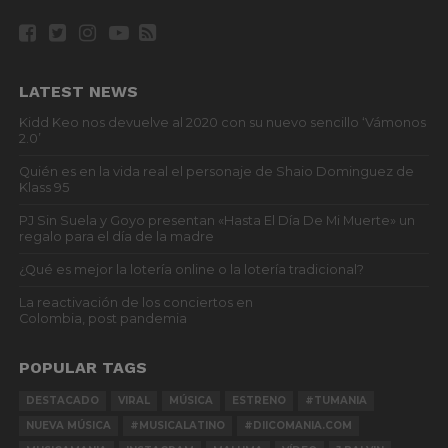
LATEST NEWS
Kidd Keo nos devuelve al 2020 con su nuevo sencillo ‘Vámonos
2.0’
Quién es en la vida real el personaje de Shaio Dominguez de
Klass 95
PJ Sin Suela y Goyo presentan «Hasta El Día De Mi Muerte» un
regalo para el día de la madre
¿Qué es mejor la lotería online o la lotería tradicional?
La reactivación de los conciertos en
Colombia, post pandemia
POPULAR TAGS
DESTACADO
VIRAL
MÚSICA
ESTRENO
#TUMANIA
NUEVA MÚSICA
#MUSICALATINO
#DIICOMANIA.COM