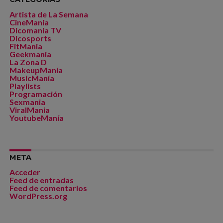
Artista de La Semana
CineManía
Dicomania TV
Dicosports
FitMania
Geekmania
La Zona D
MakeupManía
MusicManía
Playlists
Programación
Sexmania
ViralMania
YoutubeManía
META
Acceder
Feed de entradas
Feed de comentarios
WordPress.org