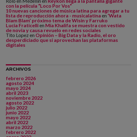
Rolo en Medellín
en
Reykon llega a la pantalla gigante
con la película “Loco Por Vos”
10 nuevas canciones de música latina para agregar a tu
lista de reproducción ahora - musicalatina
en
‘Wata
Blam Blam’ próximo tema de Wisin y Farruko
Lucia Fraticelli
en
Mía Khalifa se muestra con vestido
de novia y causa revuelo en redes sociales
Tito Lopez
en
Opinión – Big Data y la Radio, el oro
desperdiciado que si aprovechan las plataformas
digitales
ARCHIVOS
febrero 2026
agosto 2024
mayo 2024
abril 2023
noviembre 2022
agosto 2022
julio 2022
junio 2022
mayo 2022
abril 2022
marzo 2022
febrero 2022
enero 2022