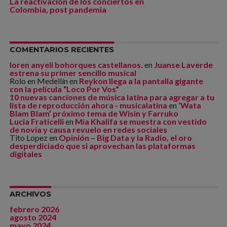
La reactivación de los conciertos en
Colombia, post pandemia
COMENTARIOS RECIENTES
loren anyeli bohorques castellanos.
en
Juanse Laverde
estrena su primer sencillo musical
Rolo en Medellín
en
Reykon llega a la pantalla gigante
con la película “Loco Por Vos”
10 nuevas canciones de música latina para agregar a tu
lista de reproducción ahora - musicalatina
en
‘Wata
Blam Blam’ próximo tema de Wisin y Farruko
Lucia Fraticelli
en
Mía Khalifa se muestra con vestido
de novia y causa revuelo en redes sociales
Tito Lopez
en
Opinión – Big Data y la Radio, el oro
desperdiciado que si aprovechan las plataformas
digitales
ARCHIVOS
febrero 2026
agosto 2024
mayo 2024