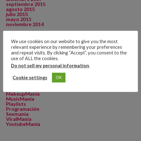
septiembre 2015
agosto 2015
julio 2015
mayo 2015
noviembre 2014
We use cookies on our website to give you the most
relevant experience by remembering your preferences
CATEGORÍAS
and repeat visits. By clicking “Accept”, you consent to the
Artista de La Semana
use of ALL the cookies.
CineManía
Do not sell my personal information
.
Dicomania TV
Dicosports
Cookie settings
OK
FitMania
Geekmania
La Zona D
MakeupManía
MusicManía
Playlists
Programación
Sexmania
ViralMania
YoutubeManía