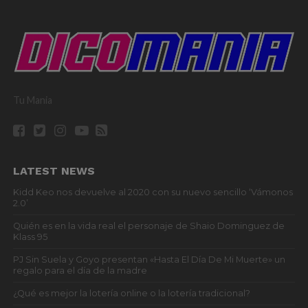
Tu Mania
LATEST NEWS
Kidd Keo nos devuelve al 2020 con su nuevo sencillo ‘Vámonos
2.0’
Quién es en la vida real el personaje de Shaio Dominguez de
Klass 95
PJ Sin Suela y Goyo presentan «Hasta El Día De Mi Muerte» un
regalo para el día de la madre
¿Qué es mejor la lotería online o la lotería tradicional?