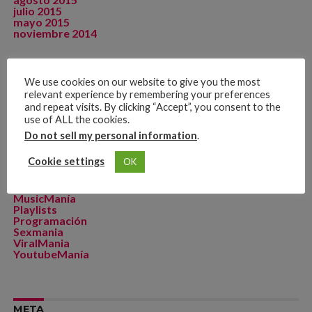
julio 2015
mayo 2015
noviembre 2014
We use cookies on our website to give you the most
CATEGORÍAS
relevant experience by remembering your preferences
and repeat visits. By clicking “Accept”, you consent to the
Artista de La Semana
use of ALL the cookies.
CineManía
Dicomania TV
Do not sell my personal information
.
Dicosports
FitMania
Cookie settings
OK
Geekmania
La Zona D
MakeupManía
MusicManía
Playlists
Programación
Sexmania
ViralMania
YoutubeManía
META