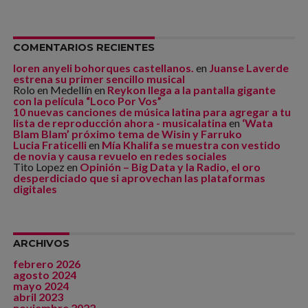
COMENTARIOS RECIENTES
loren anyeli bohorques castellanos.
en
Juanse Laverde
estrena su primer sencillo musical
Rolo en Medellín
en
Reykon llega a la pantalla gigante
con la película “Loco Por Vos”
10 nuevas canciones de música latina para agregar a tu
lista de reproducción ahora - musicalatina
en
‘Wata
Blam Blam’ próximo tema de Wisin y Farruko
Lucia Fraticelli
en
Mía Khalifa se muestra con vestido
de novia y causa revuelo en redes sociales
Tito Lopez
en
Opinión – Big Data y la Radio, el oro
desperdiciado que si aprovechan las plataformas
digitales
ARCHIVOS
febrero 2026
agosto 2024
mayo 2024
abril 2023
noviembre 2022