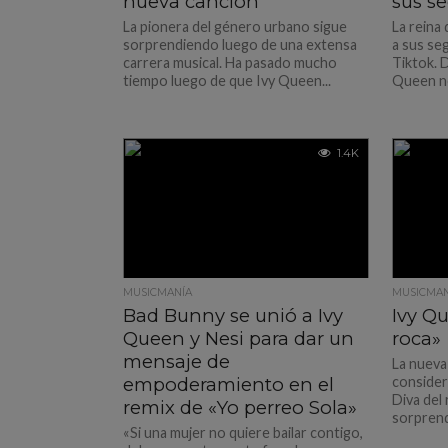
nueva canción
sus s
La pionera del género urbano sigue
La reina
sorprendiendo luego de una extensa
a sus se
carrera musical. Ha pasado mucho
Tiktok. 
tiempo luego de que Ivy Queen...
Queen no
1.4K
MUSICMANÍA
MUSICMAN
Bad Bunny se unió a Ivy
Ivy Q
Queen y Nesi para dar un
roca»
mensaje de
La nueva
empoderamiento en el
consider
Diva del
remix de «Yo perreo Sola»
sorprendi
«Si una mujer no quiere bailar contigo,