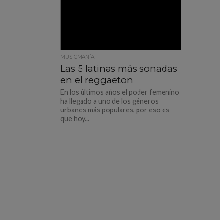
MUSICMANÍA
Las 5 latinas más sonadas
en el reggaeton
En los últimos años el poder femenino
ha llegado a uno de los géneros
urbanos más populares, por eso es
que hoy...