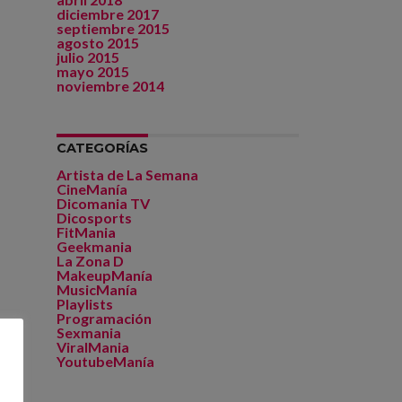
diciembre 2017
septiembre 2015
agosto 2015
julio 2015
mayo 2015
noviembre 2014
CATEGORÍAS
Artista de La Semana
CineManía
Dicomania TV
Dicosports
FitMania
Geekmania
La Zona D
MakeupManía
MusicManía
Playlists
Programación
Sexmania
ViralMania
YoutubeManía