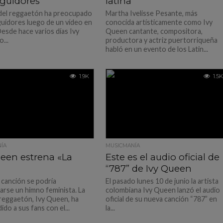
eguidores
latina
 del reggaetón ha preocupado
Martha Ivelisse Pesante, más
guidores luego de un vídeo en
conocida artísticamente como Ivy
Desde hace varios días Ivy
Queen cantante, compositora,
...
productora y actriz puertorriqueña
habló en un evento de los Latin...
1.9K
1.5K
ÍA
MUSICMANÍA
ueen estrena «La
Este es el audio oficial de
“787” de Ivy Queen
 canción se podría
El pasado lunes 10 de junio la artista
arse un himno feminista. La
colombiana Ivy Queen lanzó el audio
 reggaetón, Ivy Queen, ha
oficial de su nueva canción “787” en
do a sus fans con el...
la...