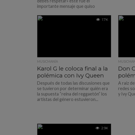
debes respetar» este fue el
importante mensaje que quiso
transmitir Bad Bunny junto a Ivy...
1.7K
MUSICMANÍA
MUSICMAN
Karol G le coloca final a la
Don O
polémica con Ivy Queen
polém
Después de todas las discusiones que
A raíz d
se tuvieron por determinar quién era
redes so
la supuesta “reina del reggaetón” los
y Ivy Que
artistas del género estuvieron...
2.9K