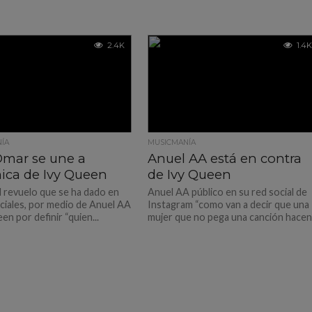
2.4K
1.4K
ÍA
MUSICMANÍA
mar se une a
Anuel AA está en contra
ica de Ivy Queen
de Ivy Queen
el revuelo que se ha dado en
Anuel AA público en su red social de
ciales, por medio de Anuel AA
Instagram “como van a decir que una
en por definir “quien...
mujer que no pega una canción hacen.