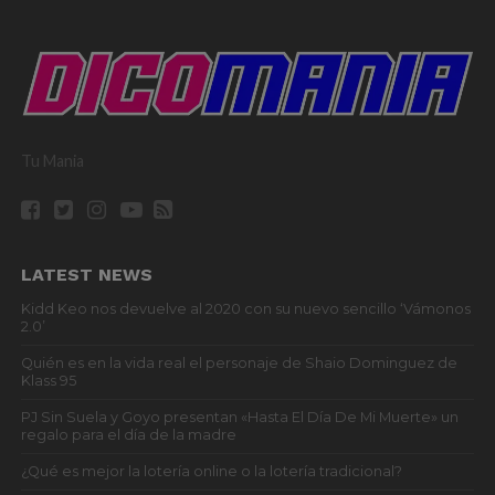
Tu Mania
LATEST NEWS
Kidd Keo nos devuelve al 2020 con su nuevo sencillo ‘Vámonos
2.0’
Quién es en la vida real el personaje de Shaio Dominguez de
Klass 95
PJ Sin Suela y Goyo presentan «Hasta El Día De Mi Muerte» un
regalo para el día de la madre
¿Qué es mejor la lotería online o la lotería tradicional?