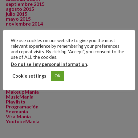
septiembre 2015
agosto 2015
julio 2015
mayo 2015
noviembre 2014
We use cookies on our website to give you the most
relevant experience by remembering your preferences
CATEGORÍAS
and repeat visits. By clicking “Accept”, you consent to the
Artista de La Semana
use of ALL the cookies.
CineManía
Do not sell my personal information
.
Dicomania TV
Dicosports
Cookie settings
OK
FitMania
Geekmania
La Zona D
MakeupManía
MusicManía
Playlists
Programación
Sexmania
ViralMania
YoutubeManía