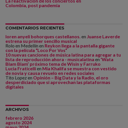
La reactivación de los conciertos en
Colombia, post pandemia
COMENTARIOS RECIENTES
loren anyeli bohorques castellanos.
en
Juanse Laverde
estrena su primer sencillo musical
Rolo en Medellín
en
Reykon llega a la pantalla gigante
con la película “Loco Por Vos”
10 nuevas canciones de música latina para agregar a tu
lista de reproducción ahora - musicalatina
en
‘Wata
Blam Blam’ próximo tema de Wisin y Farruko
Lucia Fraticelli
en
Mía Khalifa se muestra con vestido
de novia y causa revuelo en redes sociales
Tito Lopez
en
Opinión – Big Data y la Radio, el oro
desperdiciado que si aprovechan las plataformas
digitales
ARCHIVOS
febrero 2026
agosto 2024
mayo 2024