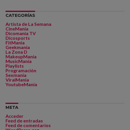
CATEGORÍAS
Artista de La Semana
CineManía
Dicomania TV
Dicosports
FitMania
Geekmania
La Zona D
MakeupManía
MusicManía
Playlists
Programación
Sexmania
ViralMania
YoutubeManía
META
Acceder
Feed de entradas
Feed de comentarios
WordPress.org