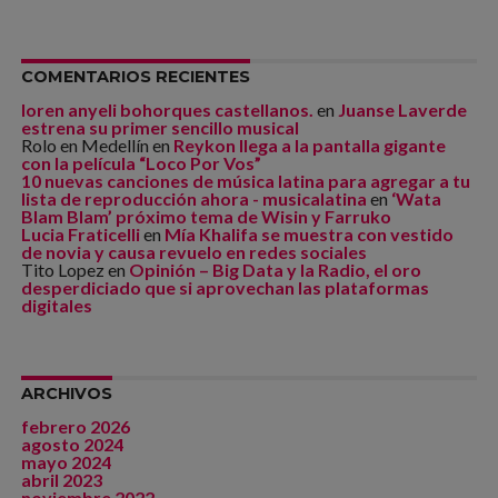
COMENTARIOS RECIENTES
loren anyeli bohorques castellanos.
en
Juanse Laverde
estrena su primer sencillo musical
Rolo en Medellín
en
Reykon llega a la pantalla gigante
con la película “Loco Por Vos”
10 nuevas canciones de música latina para agregar a tu
lista de reproducción ahora - musicalatina
en
‘Wata
Blam Blam’ próximo tema de Wisin y Farruko
Lucia Fraticelli
en
Mía Khalifa se muestra con vestido
de novia y causa revuelo en redes sociales
Tito Lopez
en
Opinión – Big Data y la Radio, el oro
desperdiciado que si aprovechan las plataformas
digitales
ARCHIVOS
febrero 2026
agosto 2024
mayo 2024
abril 2023
noviembre 2022