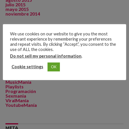
julio 2015
mayo 2015
noviembre 2014
We use cookies on our website to give you the most
CATEGORÍAS
relevant experience by remembering your preferences
and repeat visits. By clicking “Accept”, you consent to the
Artista de La Semana
use of ALL the cookies.
CineManía
Dicomania TV
Do not sell my personal information
.
Dicosports
FitMania
Cookie settings
OK
Geekmania
La Zona D
MakeupManía
MusicManía
Playlists
Programación
Sexmania
ViralMania
YoutubeManía
META