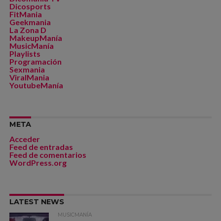
Dicosports
FitMania
Geekmania
La Zona D
MakeupManía
MusicManía
Playlists
Programación
Sexmania
ViralMania
YoutubeManía
META
Acceder
Feed de entradas
Feed de comentarios
WordPress.org
LATEST NEWS
MUSICMANÍA