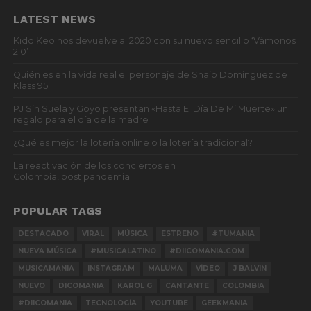
LATEST NEWS
Kidd Keo nos devuelve al 2020 con su nuevo sencillo ‘Vámonos
2.0’
Quién es en la vida real el personaje de Shaio Dominguez de
Klass 95
PJ Sin Suela y Goyo presentan «Hasta El Día De Mi Muerte» un
regalo para el día de la madre
¿Qué es mejor la lotería online o la lotería tradicional?
La reactivación de los conciertos en
Colombia, post pandemia
POPULAR TAGS
DESTACADO
VIRAL
MÚSICA
ESTRENO
#TUMANIA
NUEVA MÚSICA
#MUSICALATINO
#DIICOMANIA.COM
MUSICAMANIA
INSTAGRAM
MALUMA
VÍDEO
J BALVIN
NUEVO
DICOMANIA
KAROL G
CANTANTE
COLOMBIA
#DIICOMANIA
TECNOLOGÍA
YOUTUBE
GEEKMANIA