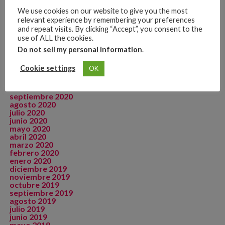
agosto 2021
We use cookies on our website to give you the most
julio 2021
relevant experience by remembering your preferences
junio 2021
and repeat visits. By clicking “Accept”, you consent to the
mayo 2021
use of ALL the cookies.
abril 2021
marzo 2021
Do not sell my personal information
.
febrero 2021
enero 2021
Cookie settings
OK
diciembre 2020
noviembre 2020
octubre 2020
septiembre 2020
agosto 2020
julio 2020
junio 2020
mayo 2020
abril 2020
marzo 2020
febrero 2020
enero 2020
diciembre 2019
noviembre 2019
octubre 2019
septiembre 2019
agosto 2019
julio 2019
junio 2019
mayo 2019