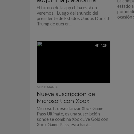
adquirir la plataforma
La compa
estado a
El futuro de la app china está en
por medi
veremos. Luego del anuncio del
ocasión s
presidente de Estados Unidos Donald
Trump de querer...
1.2K
MUSICMANÍA
Nueva suscripción de
Microsoft con Xbox
Microsoft desea lanzar Xbox Game
Pass Ultimate, es una suscripción
sonde se combina Xbox Live Gold con
Xbox Game Pass, esta hará...