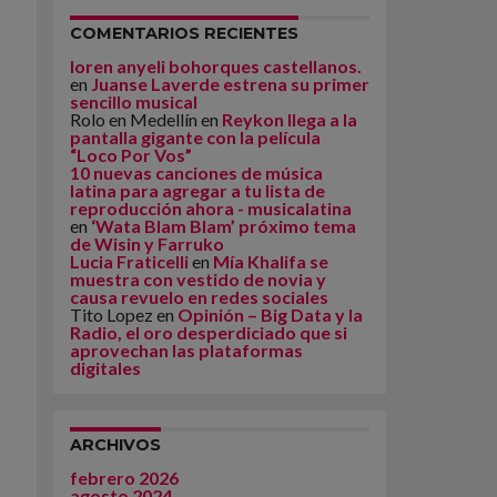
COMENTARIOS RECIENTES
loren anyeli bohorques castellanos.
en
Juanse Laverde estrena su primer
sencillo musical
Rolo en Medellín
en
Reykon llega a la
pantalla gigante con la película
“Loco Por Vos”
10 nuevas canciones de música
latina para agregar a tu lista de
reproducción ahora - musicalatina
en
‘Wata Blam Blam’ próximo tema
de Wisin y Farruko
Lucia Fraticelli
en
Mía Khalifa se
muestra con vestido de novia y
causa revuelo en redes sociales
Tito Lopez
en
Opinión – Big Data y la
Radio, el oro desperdiciado que si
aprovechan las plataformas
digitales
ARCHIVOS
febrero 2026
agosto 2024