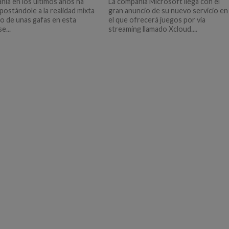
ñía en los últimos años ha
La compañía Microsoft llega con el
postándole a la realidad mixta
gran anuncio de su nuevo servicio en
o de unas gafas en esta
el que ofrecerá juegos por vía
e...
streaming llamado Xcloud....