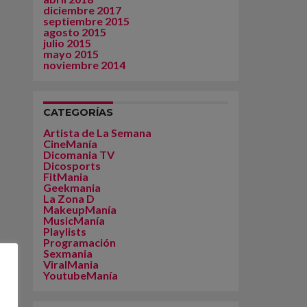
diciembre 2017
septiembre 2015
agosto 2015
julio 2015
mayo 2015
noviembre 2014
CATEGORÍAS
Artista de La Semana
CineManía
Dicomania TV
Dicosports
FitMania
Geekmania
La Zona D
MakeupManía
MusicManía
Playlists
Programación
Sexmania
ViralMania
YoutubeManía