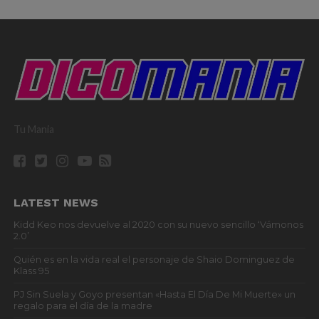
Tu Mania
LATEST NEWS
Kidd Keo nos devuelve al 2020 con su nuevo sencillo ‘Vámonos
2.0’
Quién es en la vida real el personaje de Shaio Dominguez de
Klass 95
PJ Sin Suela y Goyo presentan «Hasta El Día De Mi Muerte» un
regalo para el día de la madre