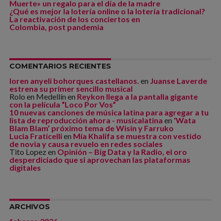
Muerte» un regalo para el día de la madre
¿Qué es mejor la lotería online o la lotería tradicional?
La reactivación de los conciertos en
Colombia, post pandemia
COMENTARIOS RECIENTES
loren anyeli bohorques castellanos.
en
Juanse Laverde
estrena su primer sencillo musical
Rolo en Medellín
en
Reykon llega a la pantalla gigante
con la película “Loco Por Vos”
10 nuevas canciones de música latina para agregar a tu
lista de reproducción ahora - musicalatina
en
‘Wata
Blam Blam’ próximo tema de Wisin y Farruko
Lucia Fraticelli
en
Mía Khalifa se muestra con vestido
de novia y causa revuelo en redes sociales
Tito Lopez
en
Opinión – Big Data y la Radio, el oro
desperdiciado que si aprovechan las plataformas
digitales
ARCHIVOS