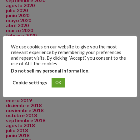
septiembre 2020
agosto 2020
julio 2020
junio 2020
mayo 2020
abril 2020
marzo 2020
febrero 2020
enero 2020
diciembre 2019
We use cookies on our website to give you the most
noviembre 2019
relevant experience by remembering your preferences
octubre 2019
and repeat visits. By clicking “Accept”, you consent to the
septiembre 2019
use of ALL the cookies.
agosto 2019
julio 2019
Do not sell my personal information
.
junio 2019
mayo 2019
Cookie settings
OK
abril 2019
marzo 2019
febrero 2019
enero 2019
diciembre 2018
noviembre 2018
octubre 2018
septiembre 2018
agosto 2018
julio 2018
junio 2018