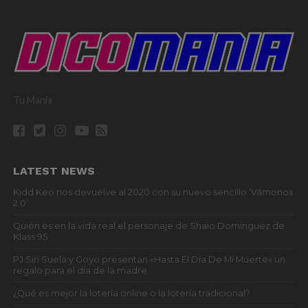
Tu Mania
LATEST NEWS
Kidd Keo nos devuelve al 2020 con su nuevo sencillo ‘Vámonos
2.0’
Quién es en la vida real el personaje de Shaio Dominguez de
Klass 95
PJ Sin Suela y Goyo presentan «Hasta El Día De Mi Muerte» un
regalo para el día de la madre
¿Qué es mejor la lotería online o la lotería tradicional?