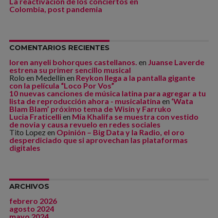
La reactivación de los conciertos en
Colombia, post pandemia
COMENTARIOS RECIENTES
loren anyeli bohorques castellanos.
en
Juanse Laverde
estrena su primer sencillo musical
Rolo en Medellín
en
Reykon llega a la pantalla gigante
con la película “Loco Por Vos”
10 nuevas canciones de música latina para agregar a tu
lista de reproducción ahora - musicalatina
en
‘Wata
Blam Blam’ próximo tema de Wisin y Farruko
Lucia Fraticelli
en
Mía Khalifa se muestra con vestido
de novia y causa revuelo en redes sociales
Tito Lopez
en
Opinión – Big Data y la Radio, el oro
desperdiciado que si aprovechan las plataformas
digitales
ARCHIVOS
febrero 2026
agosto 2024
mayo 2024