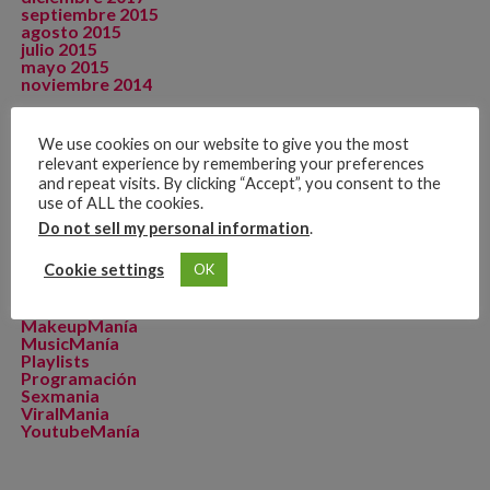
septiembre 2015
agosto 2015
julio 2015
mayo 2015
noviembre 2014
We use cookies on our website to give you the most
relevant experience by remembering your preferences
CATEGORÍAS
and repeat visits. By clicking “Accept”, you consent to the
Artista de La Semana
use of ALL the cookies.
CineManía
Do not sell my personal information
.
Dicomania TV
Dicosports
Cookie settings
OK
FitMania
Geekmania
La Zona D
MakeupManía
MusicManía
Playlists
Programación
Sexmania
ViralMania
YoutubeManía