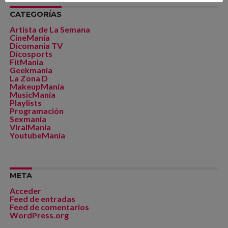
CATEGORÍAS
Artista de La Semana
CineManía
Dicomania TV
Dicosports
FitMania
Geekmania
La Zona D
MakeupManía
MusicManía
Playlists
Programación
Sexmania
ViralMania
YoutubeManía
META
Acceder
Feed de entradas
Feed de comentarios
WordPress.org