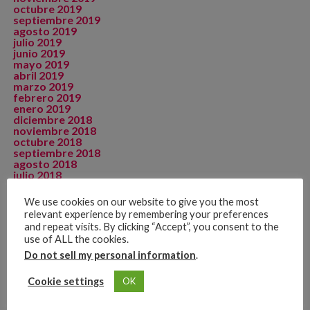
octubre 2019
septiembre 2019
agosto 2019
julio 2019
junio 2019
mayo 2019
abril 2019
marzo 2019
febrero 2019
enero 2019
diciembre 2018
noviembre 2018
octubre 2018
septiembre 2018
agosto 2018
julio 2018
junio 2018
mayo 2018
We use cookies on our website to give you the most
abril 2018
relevant experience by remembering your preferences
diciembre 2017
and repeat visits. By clicking “Accept”, you consent to the
septiembre 2015
use of ALL the cookies.
agosto 2015
julio 2015
Do not sell my personal information
.
mayo 2015
noviembre 2014
Cookie settings
OK