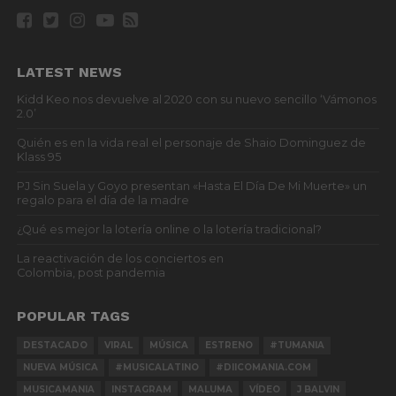
LATEST NEWS
Kidd Keo nos devuelve al 2020 con su nuevo sencillo ‘Vámonos
2.0’
Quién es en la vida real el personaje de Shaio Dominguez de
Klass 95
PJ Sin Suela y Goyo presentan «Hasta El Día De Mi Muerte» un
regalo para el día de la madre
¿Qué es mejor la lotería online o la lotería tradicional?
La reactivación de los conciertos en
Colombia, post pandemia
POPULAR TAGS
DESTACADO
VIRAL
MÚSICA
ESTRENO
#TUMANIA
NUEVA MÚSICA
#MUSICALATINO
#DIICOMANIA.COM
MUSICAMANIA
INSTAGRAM
MALUMA
VÍDEO
J BALVIN