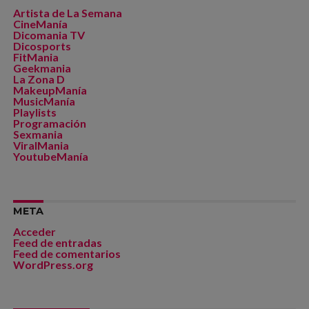
Artista de La Semana
CineManía
Dicomania TV
Dicosports
FitMania
Geekmania
La Zona D
MakeupManía
MusicManía
Playlists
Programación
Sexmania
ViralMania
YoutubeManía
META
Acceder
Feed de entradas
Feed de comentarios
WordPress.org