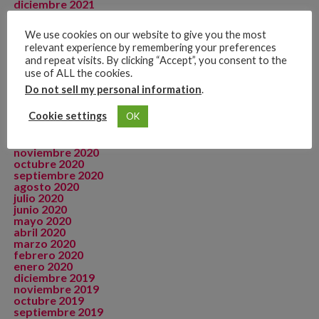
diciembre 2021
noviembre 2021
octubre 2021
We use cookies on our website to give you the most
septiembre 2021
relevant experience by remembering your preferences
agosto 2021
and repeat visits. By clicking “Accept”, you consent to the
julio 2021
junio 2021
use of ALL the cookies.
mayo 2021
Do not sell my personal information
.
abril 2021
marzo 2021
Cookie settings
OK
febrero 2021
enero 2021
diciembre 2020
noviembre 2020
octubre 2020
septiembre 2020
agosto 2020
julio 2020
junio 2020
mayo 2020
abril 2020
marzo 2020
febrero 2020
enero 2020
diciembre 2019
noviembre 2019
octubre 2019
septiembre 2019