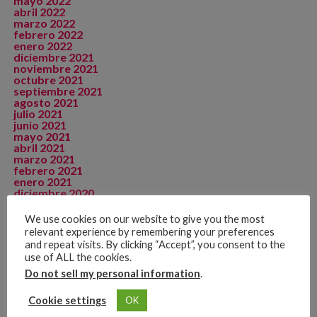
mayo 2022
abril 2022
marzo 2022
febrero 2022
enero 2022
diciembre 2021
noviembre 2021
octubre 2021
septiembre 2021
agosto 2021
julio 2021
junio 2021
mayo 2021
abril 2021
marzo 2021
febrero 2021
enero 2021
diciembre 2020
noviembre 2020
octubre 2020
We use cookies on our website to give you the most
septiembre 2020
relevant experience by remembering your preferences
agosto 2020
and repeat visits. By clicking “Accept”, you consent to the
julio 2020
use of ALL the cookies.
junio 2020
mayo 2020
Do not sell my personal information
.
abril 2020
marzo 2020
Cookie settings
OK
febrero 2020