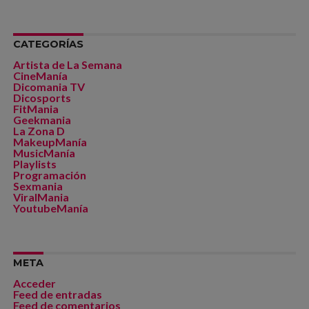
CATEGORÍAS
Artista de La Semana
CineManía
Dicomania TV
Dicosports
FitMania
Geekmania
La Zona D
MakeupManía
MusicManía
Playlists
Programación
Sexmania
ViralMania
YoutubeManía
META
Acceder
Feed de entradas
Feed de comentarios