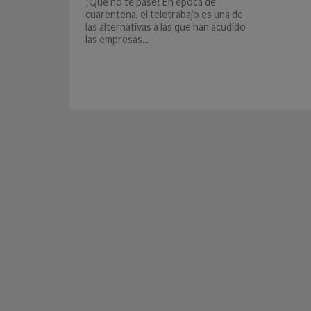
¡Que no te pase! En época de
cuarentena, el teletrabajo es una de
las alternativas a las que han acudido
las empresas...