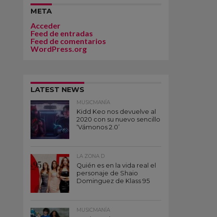
META
Acceder
Feed de entradas
Feed de comentarios
WordPress.org
LATEST NEWS
MUSICMANÍA
Kidd Keo nos devuelve al
2020 con su nuevo sencillo
‘Vámonos 2.0’
LA ZONA D
Quién es en la vida real el
personaje de Shaio
Dominguez de Klass 95
MUSICMANÍA