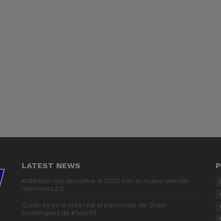
LATEST NEWS
P
Kidd Keo nos devuelve al 2020 con su nuevo sencillo
‘Vámonos 2.0’
Quién es en la vida real el personaje de Shaio
Dominguez de Klass 95