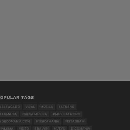
OPULAR TAGS
DESTACADO
VIRAL
MÚSICA
ESTRENO
#TUMANIA
NUEVA MÚSICA
#MUSICALATINO
#DIICOMANIA.COM
MUSICAMANIA
INSTAGRAM
MALUMA
VÍDEO
J BALVIN
NUEVO
DICOMANIA