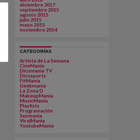
diciembre 2017
septiembre 2015
agosto 2015
julio 2015
mayo 2015
noviembre 2014
CATEGORÍAS
Artista de La Semana
CineManía
Dicomania TV
Dicosports
FitMania
Geekmania
La Zona D
MakeupManía
MusicManía
Playlists
Programación
Sexmania
ViralMania
YoutubeManía