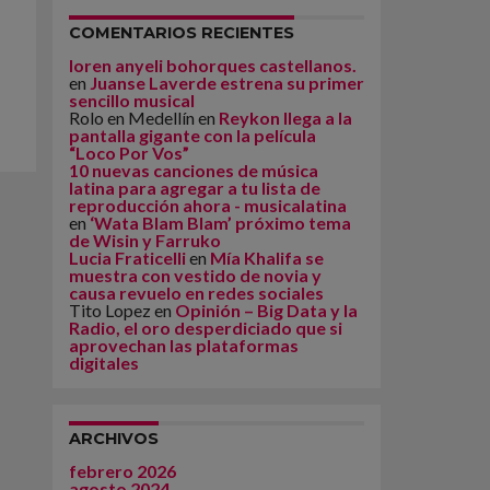
COMENTARIOS RECIENTES
loren anyeli bohorques castellanos.
en
Juanse Laverde estrena su primer
sencillo musical
Rolo en Medellín
en
Reykon llega a la
pantalla gigante con la película
“Loco Por Vos”
10 nuevas canciones de música
latina para agregar a tu lista de
reproducción ahora - musicalatina
en
‘Wata Blam Blam’ próximo tema
de Wisin y Farruko
Lucia Fraticelli
en
Mía Khalifa se
muestra con vestido de novia y
causa revuelo en redes sociales
Tito Lopez
en
Opinión – Big Data y la
Radio, el oro desperdiciado que si
aprovechan las plataformas
digitales
ARCHIVOS
febrero 2026
agosto 2024