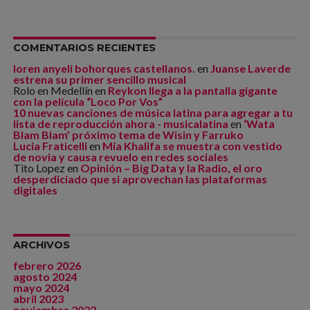
COMENTARIOS RECIENTES
loren anyeli bohorques castellanos.
en
Juanse Laverde
estrena su primer sencillo musical
Rolo en Medellín
en
Reykon llega a la pantalla gigante
con la película “Loco Por Vos”
10 nuevas canciones de música latina para agregar a tu
lista de reproducción ahora - musicalatina
en
‘Wata
Blam Blam’ próximo tema de Wisin y Farruko
Lucia Fraticelli
en
Mía Khalifa se muestra con vestido
de novia y causa revuelo en redes sociales
Tito Lopez
en
Opinión – Big Data y la Radio, el oro
desperdiciado que si aprovechan las plataformas
digitales
ARCHIVOS
febrero 2026
agosto 2024
mayo 2024
abril 2023
noviembre 2022