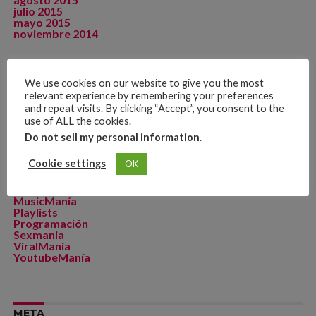
julio 2015
mayo 2015
noviembre 2014
We use cookies on our website to give you the most
CATEGORÍAS
relevant experience by remembering your preferences
and repeat visits. By clicking “Accept”, you consent to the
Artista de La Semana
use of ALL the cookies.
CineManía
Dicomania TV
Do not sell my personal information
.
Dicosports
FitMania
Cookie settings
OK
Geekmania
La Zona D
MakeupManía
MusicManía
Playlists
Programación
Sexmania
ViralMania
YoutubeManía
META