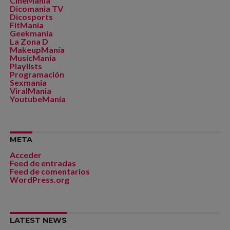
CineManía
Dicomania TV
Dicosports
FitMania
Geekmania
La Zona D
MakeupManía
MusicManía
Playlists
Programación
Sexmania
ViralMania
YoutubeManía
META
Acceder
Feed de entradas
Feed de comentarios
WordPress.org
LATEST NEWS