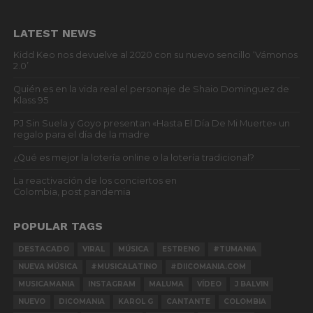
LATEST NEWS
Kidd Keo nos devuelve al 2020 con su nuevo sencillo ‘Vámonos
2.0’
Quién es en la vida real el personaje de Shaio Dominguez de
Klass 95
PJ Sin Suela y Goyo presentan «Hasta El Día De Mi Muerte» un
regalo para el día de la madre
¿Qué es mejor la lotería online o la lotería tradicional?
La reactivación de los conciertos en
Colombia, post pandemia
POPULAR TAGS
DESTACADO
VIRAL
MÚSICA
ESTRENO
#TUMANIA
NUEVA MÚSICA
#MUSICALATINO
#DIICOMANIA.COM
MUSICAMANIA
INSTAGRAM
MALUMA
VÍDEO
J BALVIN
NUEVO
DICOMANIA
KAROL G
CANTANTE
COLOMBIA