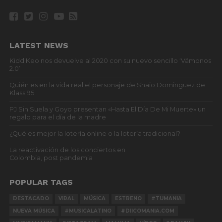
LATEST NEWS
Kidd Keo nos devuelve al 2020 con su nuevo sencillo ‘Vámonos
2.0’
Quién es en la vida real el personaje de Shaio Dominguez de
Klass 95
PJ Sin Suela y Goyo presentan «Hasta El Día De Mi Muerte» un
regalo para el día de la madre
¿Qué es mejor la lotería online o la lotería tradicional?
La reactivación de los conciertos en
Colombia, post pandemia
POPULAR TAGS
DESTACADO
VIRAL
MÚSICA
ESTRENO
#TUMANIA
NUEVA MÚSICA
#MUSICALATINO
#DIICOMANIA.COM