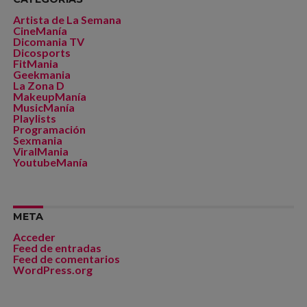
Artista de La Semana
CineManía
Dicomania TV
Dicosports
FitMania
Geekmania
La Zona D
MakeupManía
MusicManía
Playlists
Programación
Sexmania
ViralMania
YoutubeManía
META
Acceder
Feed de entradas
Feed de comentarios
WordPress.org