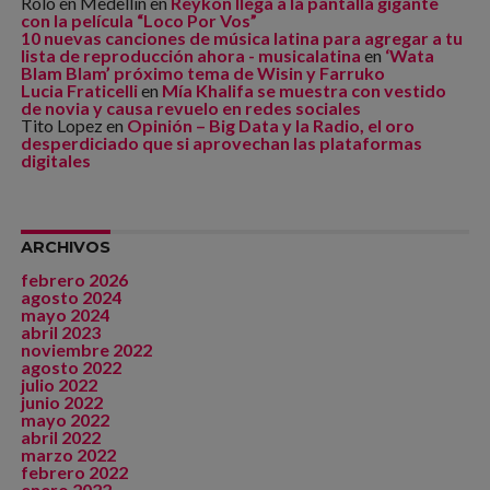
Rolo en Medellín
en
Reykon llega a la pantalla gigante
con la película “Loco Por Vos”
10 nuevas canciones de música latina para agregar a tu
lista de reproducción ahora - musicalatina
en
‘Wata
Blam Blam’ próximo tema de Wisin y Farruko
Lucia Fraticelli
en
Mía Khalifa se muestra con vestido
de novia y causa revuelo en redes sociales
Tito Lopez
en
Opinión – Big Data y la Radio, el oro
desperdiciado que si aprovechan las plataformas
digitales
ARCHIVOS
febrero 2026
agosto 2024
mayo 2024
abril 2023
noviembre 2022
agosto 2022
julio 2022
junio 2022
mayo 2022
abril 2022
marzo 2022
febrero 2022
enero 2022