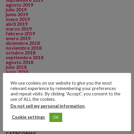
agosto 2019
julio 2019
junio 2019
mayo 2019
abril 2019
marzo 2019
febrero 2019
enero 2019
diciembre 2018
noviembre 2018
octubre 2018
septiembre 2018
agosto 2018
julio 2018
junio 2018
mayo 2018
abril 2018
We use cookies on our website to give you the most
diciembre 2017
relevant experience by remembering your preferences
septiembre 2015
and repeat visits. By clicking “Accept”, you consent to the
agosto 2015
use of ALL the cookies.
julio 2015
mayo 2015
Do not sell my personal information
.
noviembre 2014
Cookie settings
OK
CATEGORÍAS