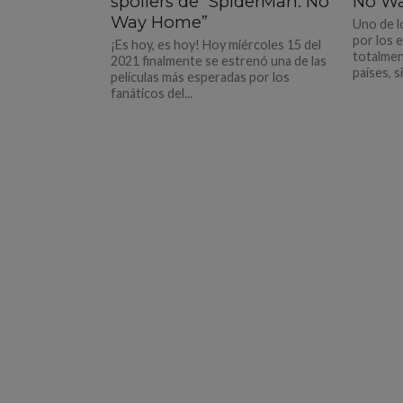
spoilers de “SpiderMan: No
No W
Way Home”
Uno de l
por los 
¡Es hoy, es hoy! Hoy miércoles 15 del
totalmen
2021 finalmente se estrenó una de las
países, s
películas más esperadas por los
fanáticos del...