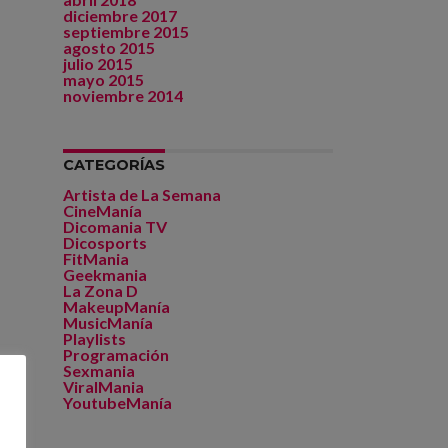
diciembre 2017
septiembre 2015
agosto 2015
julio 2015
mayo 2015
noviembre 2014
CATEGORÍAS
Artista de La Semana
CineManía
Dicomania TV
Dicosports
FitMania
Geekmania
La Zona D
MakeupManía
MusicManía
Playlists
Programación
Sexmania
ViralMania
YoutubeManía