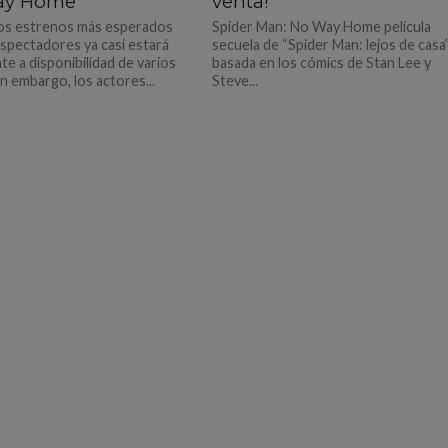
ay Home
venta!
os estrenos más esperados
Spider Man: No Way Home película
espectadores ya casi estará
secuela de “Spider Man: lejos de casa
te a disponibilidad de varios
basada en los cómics de Stan Lee y
in embargo, los actores...
Steve...