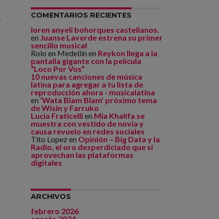
COMENTARIOS RECIENTES
”
loren anyeli bohorques castellanos.
en
Juanse Laverde estrena su primer
sencillo musical
Rolo en Medellín
en
Reykon llega a la
pantalla gigante con la película
“Loco Por Vos”
10 nuevas canciones de música
latina para agregar a tu lista de
reproducción ahora - musicalatina
en
‘Wata Blam Blam’ próximo tema
de Wisin y Farruko
Lucia Fraticelli
en
Mía Khalifa se
muestra con vestido de novia y
causa revuelo en redes sociales
Tito Lopez
en
Opinión – Big Data y la
Radio, el oro desperdiciado que si
aprovechan las plataformas
digitales
ARCHIVOS
febrero 2026
agosto 2024