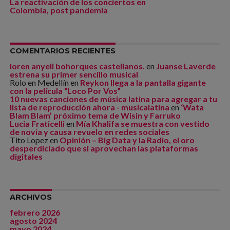
La reactivación de los conciertos en
Colombia, post pandemia
COMENTARIOS RECIENTES
loren anyeli bohorques castellanos.
en
Juanse Laverde
estrena su primer sencillo musical
Rolo en Medellín
en
Reykon llega a la pantalla gigante
con la película “Loco Por Vos”
10 nuevas canciones de música latina para agregar a tu
lista de reproducción ahora - musicalatina
en
‘Wata
Blam Blam’ próximo tema de Wisin y Farruko
Lucia Fraticelli
en
Mía Khalifa se muestra con vestido
de novia y causa revuelo en redes sociales
Tito Lopez
en
Opinión – Big Data y la Radio, el oro
desperdiciado que si aprovechan las plataformas
digitales
ARCHIVOS
febrero 2026
agosto 2024
mayo 2024