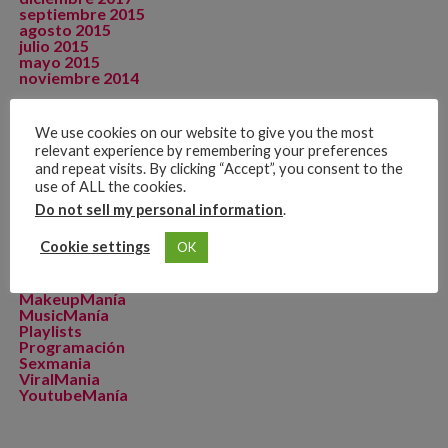
septiembre 2015
agosto 2015
julio 2015
mayo 2015
noviembre 2014
We use cookies on our website to give you the most
relevant experience by remembering your preferences
CATEGORÍAS
and repeat visits. By clicking “Accept”, you consent to the
Artista de La Semana
use of ALL the cookies.
CineManía
Do not sell my personal information
.
Dicomania TV
Dicosports
Cookie settings
OK
FitMania
Geekmania
La Zona D
MakeupManía
MusicManía
Playlists
Programación
Sexmania
ViralMania
YoutubeManía