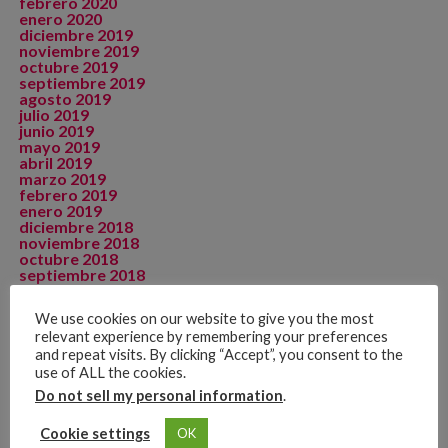
febrero 2020
enero 2020
diciembre 2019
noviembre 2019
octubre 2019
septiembre 2019
agosto 2019
julio 2019
junio 2019
mayo 2019
abril 2019
marzo 2019
febrero 2019
enero 2019
diciembre 2018
noviembre 2018
octubre 2018
septiembre 2018
agosto 2018
julio 2018
We use cookies on our website to give you the most
junio 2018
relevant experience by remembering your preferences
mayo 2018
abril 2018
and repeat visits. By clicking “Accept”, you consent to the
diciembre 2017
use of ALL the cookies.
septiembre 2015
Do not sell my personal information
.
agosto 2015
julio 2015
Cookie settings
mayo 2015
OK