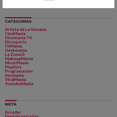
noviembre 2014
CATEGORÍAS
Artista de La Semana
CineManía
Dicomania TV
Dicosports
FitMania
Geekmania
La Zona D
MakeupManía
MusicManía
Playlists
Programación
Sexmania
ViralMania
YoutubeManía
META
Acceder
Feed de entradas