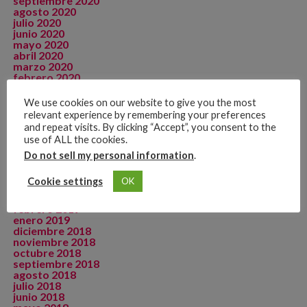
septiembre 2020
agosto 2020
julio 2020
junio 2020
mayo 2020
abril 2020
marzo 2020
febrero 2020
enero 2020
diciembre 2019
We use cookies on our website to give you the most
noviembre 2019
relevant experience by remembering your preferences
octubre 2019
and repeat visits. By clicking “Accept”, you consent to the
septiembre 2019
use of ALL the cookies.
agosto 2019
julio 2019
Do not sell my personal information
.
junio 2019
mayo 2019
Cookie settings
OK
abril 2019
marzo 2019
febrero 2019
enero 2019
diciembre 2018
noviembre 2018
octubre 2018
septiembre 2018
agosto 2018
julio 2018
junio 2018