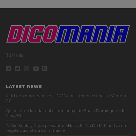
Tu Mania
LATEST NEWS
Kidd Keo nos devuelve al 2020 con su nuevo sencillo ‘Vámonos
2.0’
Quién es en la vida real el personaje de Shaio Dominguez de
Klass 95
PJ Sin Suela y Goyo presentan «Hasta El Día De Mi Muerte» un
regalo para el día de la madre