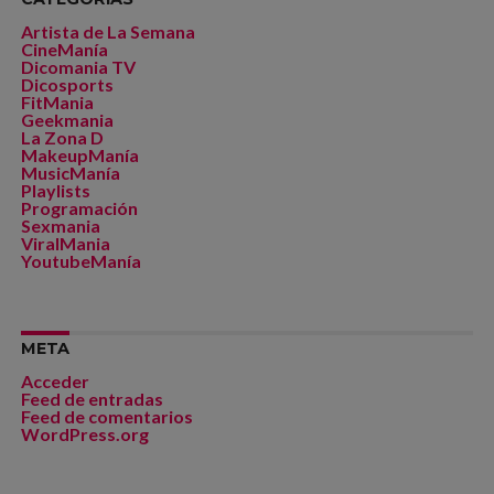
Artista de La Semana
CineManía
Dicomania TV
Dicosports
FitMania
Geekmania
La Zona D
MakeupManía
MusicManía
Playlists
Programación
Sexmania
ViralMania
YoutubeManía
META
Acceder
Feed de entradas
Feed de comentarios
WordPress.org