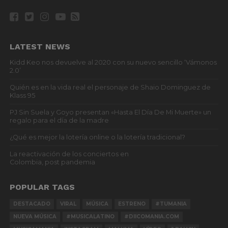
LATEST NEWS
Kidd Keo nos devuelve al 2020 con su nuevo sencillo ‘Vámonos
2.0’
Quién es en la vida real el personaje de Shaio Dominguez de
Klass 95
PJ Sin Suela y Goyo presentan «Hasta El Día De Mi Muerte» un
regalo para el día de la madre
¿Qué es mejor la lotería online o la lotería tradicional?
La reactivación de los conciertos en
Colombia, post pandemia
POPULAR TAGS
DESTACADO
VIRAL
MÚSICA
ESTRENO
#TUMANIA
NUEVA MÚSICA
#MUSICALATINO
#DIICOMANIA.COM