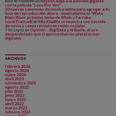
Rolo en Medellín
en
Reykon llega a la pantalla gigante
con la película “Loco Por Vos”
10 nuevas canciones de música latina para agregar a tu
lista de reproducción ahora - musicalatina
en
‘Wata
Blam Blam’ próximo tema de Wisin y Farruko
Lucia Fraticelli
en
Mía Khalifa se muestra con vestido
de novia y causa revuelo en redes sociales
Tito Lopez
en
Opinión – Big Data y la Radio, el oro
desperdiciado que si aprovechan las plataformas
digitales
ARCHIVOS
febrero 2026
agosto 2024
mayo 2024
abril 2023
noviembre 2022
agosto 2022
julio 2022
junio 2022
mayo 2022
abril 2022
marzo 2022
febrero 2022
enero 2022