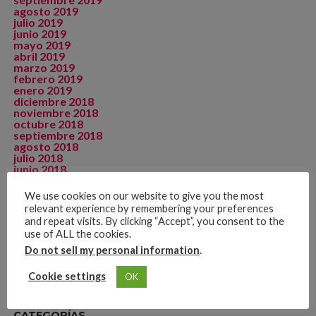
agosto 2019
julio 2019
junio 2019
mayo 2019
abril 2019
marzo 2019
febrero 2019
enero 2019
diciembre 2018
noviembre 2018
octubre 2018
septiembre 2018
agosto 2018
julio 2018
junio 2018
mayo 2018
abril 2018
We use cookies on our website to give you the most
diciembre 2017
relevant experience by remembering your preferences
septiembre 2015
and repeat visits. By clicking “Accept”, you consent to the
agosto 2015
use of ALL the cookies.
julio 2015
mayo 2015
Do not sell my personal information
.
noviembre 2014
Cookie settings
OK
CATEGORÍAS