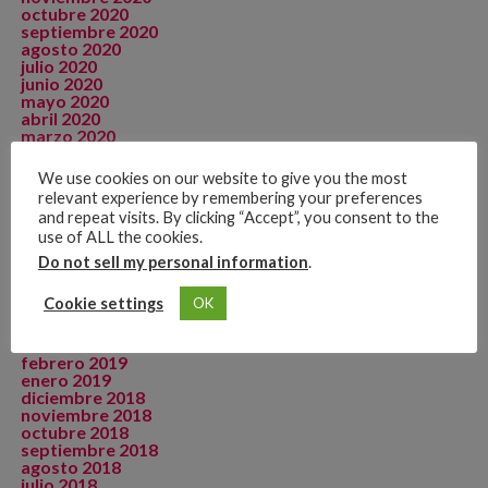
octubre 2020
septiembre 2020
agosto 2020
julio 2020
junio 2020
mayo 2020
abril 2020
marzo 2020
febrero 2020
enero 2020
We use cookies on our website to give you the most
diciembre 2019
relevant experience by remembering your preferences
noviembre 2019
and repeat visits. By clicking “Accept”, you consent to the
octubre 2019
use of ALL the cookies.
septiembre 2019
agosto 2019
Do not sell my personal information
.
julio 2019
junio 2019
Cookie settings
OK
mayo 2019
abril 2019
marzo 2019
febrero 2019
enero 2019
diciembre 2018
noviembre 2018
octubre 2018
septiembre 2018
agosto 2018
julio 2018