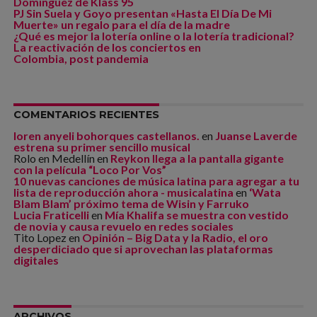
Dominguez de Klass 95
PJ Sin Suela y Goyo presentan «Hasta El Día De Mi
Muerte» un regalo para el día de la madre
¿Qué es mejor la lotería online o la lotería tradicional?
La reactivación de los conciertos en
Colombia, post pandemia
COMENTARIOS RECIENTES
loren anyeli bohorques castellanos.
en
Juanse Laverde
estrena su primer sencillo musical
Rolo en Medellín
en
Reykon llega a la pantalla gigante
con la película “Loco Por Vos”
10 nuevas canciones de música latina para agregar a tu
lista de reproducción ahora - musicalatina
en
‘Wata
Blam Blam’ próximo tema de Wisin y Farruko
Lucia Fraticelli
en
Mía Khalifa se muestra con vestido
de novia y causa revuelo en redes sociales
Tito Lopez
en
Opinión – Big Data y la Radio, el oro
desperdiciado que si aprovechan las plataformas
digitales
ARCHIVOS