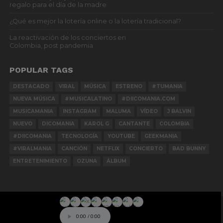
regalo para el día de la madre
¿Qué es mejor la lotería online o la lotería tradicional?
La reactivación de los conciertos en
Colombia, post pandemia
POPULAR TAGS
DESTACADO
VIRAL
MÚSICA
ESTRENO
#TUMANIA
NUEVA MÚSICA
#MUSICALATINO
#DIICOMANIA.COM
MUSICAMANIA
INSTAGRAM
MALUMA
VÍDEO
J BALVIN
NUEVO
DICOMANIA
KAROL G
CANTANTE
COLOMBIA
#DIICOMANIA
TECNOLOGÍA
YOUTUBE
GEEKMANIA
#VIRALMANIA
CANCIÓN
NETFLIX
CONCIERTO
BAD BUNNY
ENTRETENIMIENTO
OZUNA
ÁLBUM
NOTIMANIA
PLAYMANIA
TOPMANIA
RADIO
DICOMANIA TV
Copyright © 2020 DICOMANIA. Design by Dico Agency