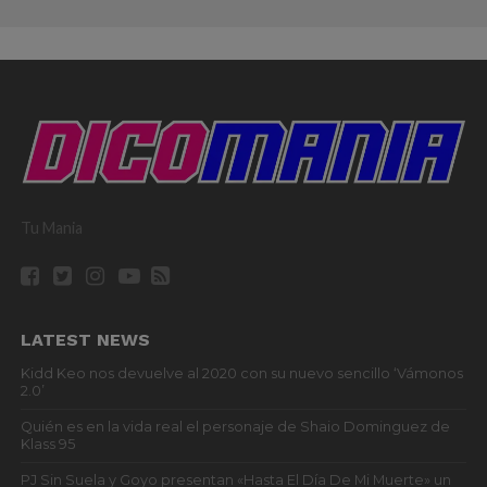
Tu Mania
LATEST NEWS
Kidd Keo nos devuelve al 2020 con su nuevo sencillo ‘Vámonos
2.0’
Quién es en la vida real el personaje de Shaio Dominguez de
Klass 95
PJ Sin Suela y Goyo presentan «Hasta El Día De Mi Muerte» un