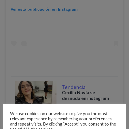
Ver esta publicación en Instagram
Tendencia
Cecilia Navia se
desnuda en instagram
We use cookies on our website to give you the most
relevant experience by remembering your preferences
11 titular para enfrentar
@dimoficialcom en
and repeat visits. By clicking “Accept”, you consent to the
el
estadio Atanasio Girardot por los