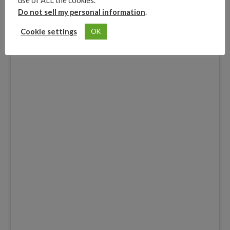
use of ALL the cookies.
cuartos de final de la
@ligaaguilaco
#TuPasionNuestraMision
Do not sell my personal information
.
#SiempreLeopardo
Advertisements
Cookie settings
OK